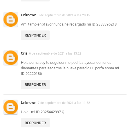
Unknown
3 de septiembre de 2021 a las 20:15
Ami también xfavor nunca he recargado mi ID 2883396218
RESPONDER
Cris
6 de septiembre de 2021 a las 13:22
Hola soma soy tu seguidor me podrías ayudar con unos
diamantes para sacarme la nueva pared gluu porfa soma mi
ID:92220186
RESPONDER
Unknown
7 de septiembre de 2021 a las 11:52
Hola.. mi ID 2325442997 Ç
RESPONDER