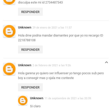
disculpa este mi id 2734487343
RESPONDER
Unknown
29 de enero de 2021 a las 11:57
Hola dme podria mandar diamantes por que yo no recargo ID
2218788108
RESPONDER
Unknown
2 de febrero de 2021 a las 9:26
Hola garena yo quiero ser influenser yo tengo pocos sub pero
boy a consegir mas y ojala me conteste
RESPONDER
Unknown
11 de septiembre de 2021 a las 20:39
Si claro