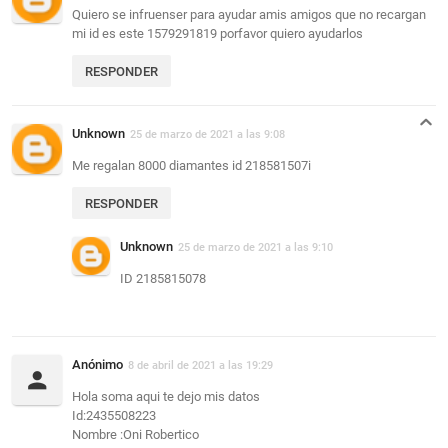
Quiero se infruenser para ayudar amis amigos que no recargan
mi id es este 1579291819 porfavor quiero ayudarlos
RESPONDER
Unknown
25 de marzo de 2021 a las 9:08
Me regalan 8000 diamantes id 218581507i
RESPONDER
Unknown
25 de marzo de 2021 a las 9:10
ID 2185815078
Anónimo
8 de abril de 2021 a las 19:29
Hola soma aqui te dejo mis datos
Id:2435508223
Nombre :Oni Robertico