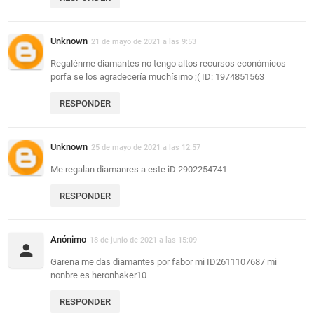
Unknown
21 de mayo de 2021 a las 9:53
Regalénme diamantes no tengo altos recursos económicos
porfa se los agradecería muchísimo ;( ID: 1974851563
RESPONDER
Unknown
25 de mayo de 2021 a las 12:57
Me regalan diamanres a este iD 2902254741
RESPONDER
Anónimo
18 de junio de 2021 a las 15:09
Garena me das diamantes por fabor mi ID2611107687 mi
nonbre es heronhaker10
RESPONDER