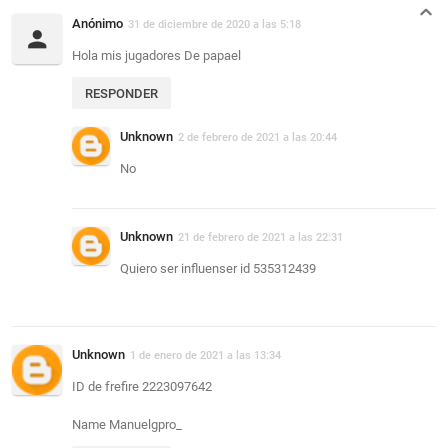
Anónimo
31 de diciembre de 2020 a las 5:18
Hola mis jugadores De papael
RESPONDER
Unknown
2 de febrero de 2021 a las 20:44
No
Unknown
21 de febrero de 2021 a las 22:31
Quiero ser influenser id 535312439
Unknown
1 de enero de 2021 a las 13:34
ID de frefire 2223097642
Name Manuelgpro_