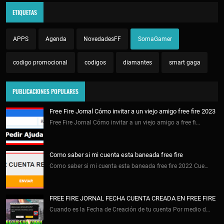
ETIQUETAS
APPS
Agenda
NovedadesFF
SomaGamer
codigo promocional
codigos
diamantes
smart gaga
PUBLICACIONES POPULARES
Free Fire Jornal Cómo invitar a un viejo amigo free fire 2023
Free Fire Jornal Cómo invitar a un viejo amigo a free fi…
Como saber si mi cuenta esta baneada free fire
Como saber si mi cuenta esta baneada free fire 2022 Cue…
FREE FIRE JORNAL FECHA CUENTA CREADA EN FREE FIRE
Cuando es la Fecha de Creación de tu cuenta Por medio d…