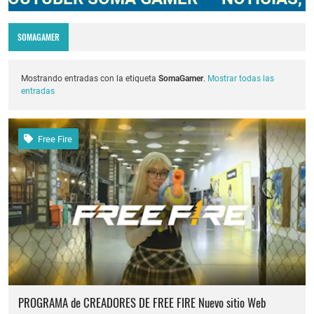
Codigo Promocional pagostore.com free fire 2025 2026
SOMAGAMER
Servidor avanzado de free fire 2026 nueva actualización ob54 junio 2026
Nuevos codigos de free fire Torneo de Influencers julio 2026
Mostrando entradas con la etiqueta
SomaGamer
.
Mostrar todas las
entradas
FREE FIRE jornal Marzo 2023 como invitar un viejo amigo
cuando fue mi ultima conexion en free fire 2025
Free Fire
Cómo poner Espacio en blanco invisible en free fire 2025 solo copiar y pegar
Cómo reclamar los diamantes gratis del servidor avanzado por reportar errores
PROGRAMA de CREADORES DE FREE FIRE Nuevo sitio Web