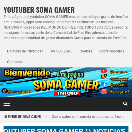
YOUTUBER SOMA GAMER
En la página del youtuber SOMA GAMER encuentras códigos gratis de free fire
actualizados, apps para conseguir diamantes facilmente, las mejores
NOTICIAS y novedades DEL MUNDO DE FREE FIRE TODO 100% Actualizado. Si
me sigues formarás parte de la Comunidad de Free Fire además también
tendrás la oportunidad de ganar diamantes Gratis para tu cuenta de Free Fire
Políticas de Privacidad
AVISO LEGAL
Cookies
Sobre Nosotros
Contacto
Nuevo recuperador de cuentas de Free Fire actualizado 2026
LO MEJOR DE SOMA GAMER
Como saber si mi cuenta esta baneada free fire
FREE FIRE JORNAL FECHA CUENTA CREADA EN FREE FIRE
ER SOMA GAMER ** NOTICIAS, NOVEDAD