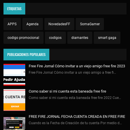
ETIQUETAS
APPS
Agenda
NovedadesFF
SomaGamer
codigo promocional
codigos
diamantes
smart gaga
PUBLICACIONES POPULARES
Free Fire Jornal Cómo invitar a un viejo amigo free fire 2023
Free Fire Jornal Cómo invitar a un viejo amigo a free fi…
Como saber si mi cuenta esta baneada free fire
Como saber si mi cuenta esta baneada free fire 2022 Cue…
FREE FIRE JORNAL FECHA CUENTA CREADA EN FREE FIRE
Cuando es la Fecha de Creación de tu cuenta Por medio d…