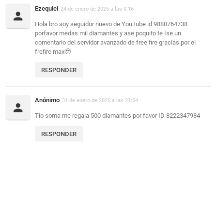
Ezequiel
24 de enero de 2025 a las 0:16
Hola bro soy seguidor nuevo de YouTube id 9880764738
porfavor medas mil diamantes y ase poquito te Ise un
comentario del servidor avanzado de free fire gracias por el
frefire max🥹
RESPONDER
Anónimo
31 de enero de 2025 a las 21:54
Tío soma me regala 500 diamantes por favor ID 8222347984
RESPONDER