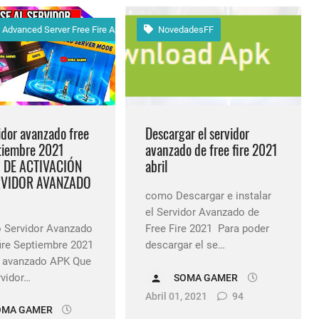
 Advanced Server Free Fire Apk 2021
NovedadesFF
idor avanzado free
Descargar el servidor
ptiembre 2021
avanzado de free fire 2021
 DE ACTIVACIÓN
abril
RVIDOR AVANZADO
como Descargar e instalar
el Servidor Avanzado de
 Servidor Avanzado
Free Fire 2021 Para poder
fire Septiembre 2021
descargar el se…
r avanzado APK Que
rvidor…
SOMA GAMER
Abril 01, 2021
94
OMA GAMER