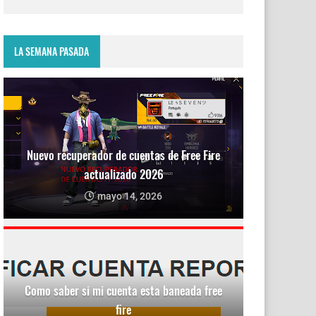
LA SEMANA PASADA
Nuevo recuperador de cuentas de Free Fire
actualizado 2026
mayo 14, 2026
Como saber si mi cuenta esta baneada free
fire