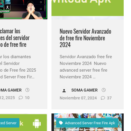
a en free fire 2026
 blanco invisible en free fire 2025 solo copiar y pegar
clamar los
Nuevo Servidor Avanzado
es del servidor
de free fire Noviembre
 de free fire
2024
r los diamantes
Servidor Avanzado free fire
el Servidor
Noviembre 2024 Nuevo
 de Free fire 2025
advanced server free fire
 Server Free Fir…
Noviembre 2024 …
OMA GAMER
SOMA GAMER
12, 2025
10
Noviembre 07, 2024
37
ed Server
Advanced Server Free Fire Apk