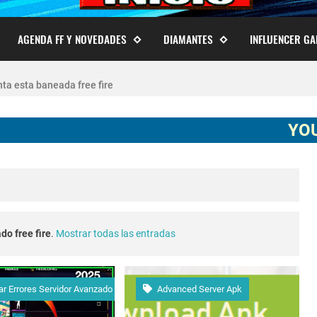
AGENDA FF Y NOVEDADES
DIAMANTES
INFLUENCER G
 cuentas de Free Fire actualizado 2026
ta esta baneada free fire
ECHA CUENTA CREADA EN FREE FIRE
YOUTUBER
agostore.com free fire 2025 2026
free fire 2026 nueva actualización ob54 junio 2026
e fire Torneo de Influencers julio 2026
do free fire
.
Mostrar todas las entradas
o 2023 como invitar un viejo amigo
r Errores Servidor Avanzado
Advanced Server Apk
conexion en free fire 2025