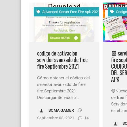
Advanced Server Free Fire Apk 2021
Codigo
codigo de activacion
🟩 serv
servidor avanzado de free
fire se
fire Septiembre 2021
CODIGO
DEL SE
APK
Cómo obtener el código del
servidor avanzado de free
fire Septiembre 2021
🔴Nuevo
Descargar Servidor a…
de free 
Servido
es el se
SOMA GAMER
Septiembre 08, 2021
14
S