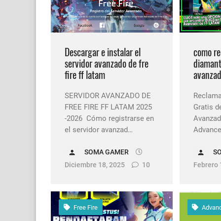
Cómo quitar la mascot
Cómo poner Espacio en
Descargar e instalar el
como re
servidor avanzado de fre
diamant
fire ff latam
avanzado
SERVIDOR AVANZADO DE
Reclama
FREE FIRE FF LATAM 2025
Gratis d
-2026 Cómo registrarse en
Avanzado
el servidor avanzad…
Advanced
SOMA GAMER
S
Diciembre 18, 2025
10
Febrero 
Free Fire
Advanc