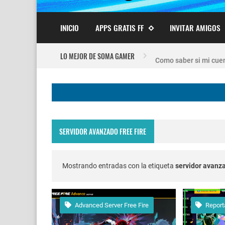
INICIO
APPS GRATIS FF
INVITAR AMIGOS
Nuevo recuperador de
LO MEJOR DE SOMA GAMER
Como saber si mi cuen
FREE FIRE JORNAL F
Codigo Promocional p
SERVIDOR AVANZADO FREE FIRE
Servidor avanzado de 
Nuevos codigos de fre
Mostrando entradas con la etiqueta
servidor avanza
FREE FIRE jornal Marz
Advanced Server Free Fire
Reporta
cuando fue mi ultima 