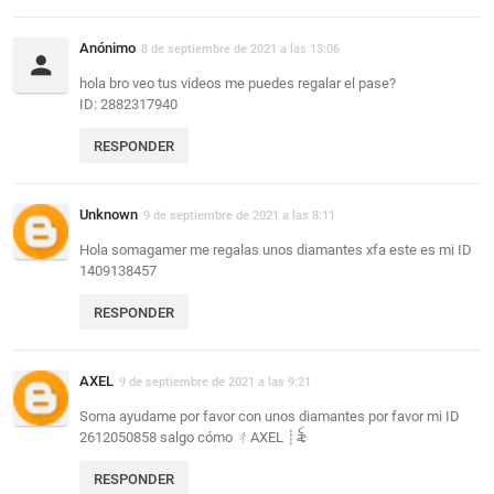
Anónimo
8 de septiembre de 2021 a las 13:06
hola bro veo tus videos me puedes regalar el pase?
ID: 2882317940
RESPONDER
Unknown
9 de septiembre de 2021 a las 8:11
Hola somagamer me regalas unos diamantes xfa este es mi ID
1409138457
RESPONDER
AXEL
9 de septiembre de 2021 a las 9:21
Soma ayudame por favor con unos diamantes por favor mi ID
2612050858 salgo cómo ㄔㅤAXEL ┊ㅤ꫟
RESPONDER