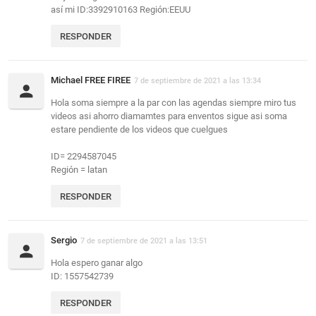
así mi ID:3392910163 Región:EEUU
RESPONDER
Michael FREE FIREE
7 de septiembre de 2021 a las 13:34
Hola soma siempre a la par con las agendas siempre miro tus
videos asi ahorro diamamtes para enventos sigue asi soma
estare pendiente de los videos que cuelgues
ID= 2294587045
Región = latan
RESPONDER
Sergio
7 de septiembre de 2021 a las 13:51
Hola espero ganar algo
ID: 1557542739
RESPONDER