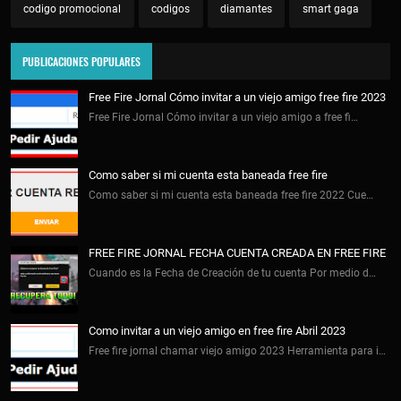
codigo promocional
codigos
diamantes
smart gaga
PUBLICACIONES POPULARES
Free Fire Jornal Cómo invitar a un viejo amigo free fire 2023
Free Fire Jornal Cómo invitar a un viejo amigo a free fi…
Como saber si mi cuenta esta baneada free fire
Como saber si mi cuenta esta baneada free fire 2022 Cue…
FREE FIRE JORNAL FECHA CUENTA CREADA EN FREE FIRE
Cuando es la Fecha de Creación de tu cuenta Por medio d…
Como invitar a un viejo amigo en free fire Abril 2023
Free fire jornal chamar viejo amigo 2023 Herramienta para i…