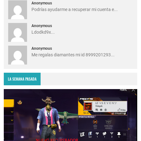
Anonymous
Podrías ayudarme a recuperar mi cuenta e...
Anonymous
Ldodkd9x...
Anonymous
Me regalas diamantes mi id 8999201293...
LA SEMANA PASADA