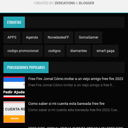
CREATED BY
ZKREATIONS
&
BLOGGER
ETIQUETAS
APPS
Agenda
NovedadesFF
SomaGamer
codigo promocional
codigos
diamantes
smart gaga
PUBLICACIONES POPULARES
Free Fire Jornal Cómo invitar a un viejo amigo free fire 2023
Free Fire Jornal Cómo invitar a un viejo amigo a free fi…
Como saber si mi cuenta esta baneada free fire
Como saber si mi cuenta esta baneada free fire 2022 Cue…