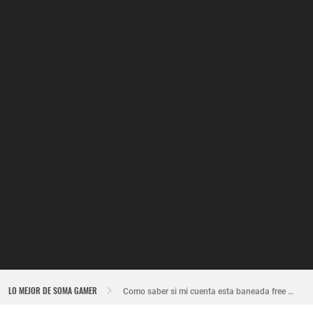
Nuevo recuperador de cuentas de Free Fire actualizado 2026
LO MEJOR DE SOMA GAMER
Como saber si mi cuenta esta baneada free fire