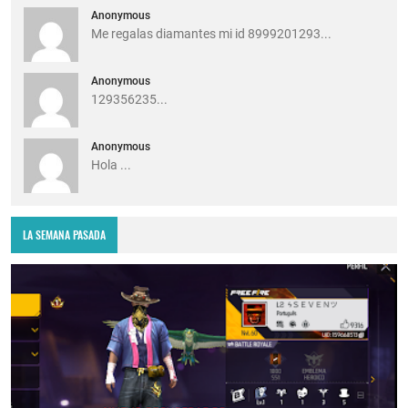
Anonymous
Me regalas diamantes mi id 8999201293...
Anonymous
129356235...
Anonymous
Hola ...
LA SEMANA PASADA