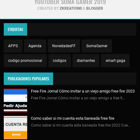
YOUTUBER SOMA GAMER 2019
CREATED BY
ZKREATIONS
&
BLOGGER
ETIQUETAS
APPS
Agenda
NovedadesFF
SomaGamer
codigo promocional
codigos
diamantes
smart gaga
PUBLICACIONES POPULARES
Free Fire Jornal Cómo invitar a un viejo amigo free fire 2023
Free Fire Jornal Cómo invitar a un viejo amigo a free fi…
Como saber si mi cuenta esta baneada free fire
Como saber si mi cuenta esta baneada free fire 2022 Cue…