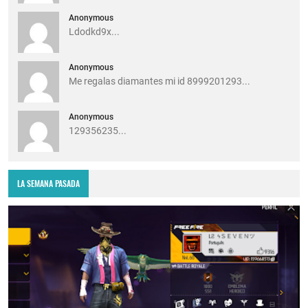
Anonymous
Ldodkd9x...
Anonymous
Me regalas diamantes mi id 8999201293...
Anonymous
129356235...
LA SEMANA PASADA