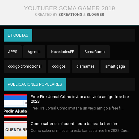
YOUTUBER SOMA GAMER 2019
CREATED BY
ZKREATIONS
&
BLOGGER
ETIQUETAS
APPS
Agenda
NovedadesFF
SomaGamer
codigo promocional
codigos
diamantes
smart gaga
PUBLICACIONES POPULARES
Free Fire Jornal Cómo invitar a un viejo amigo free fire
2023
Free Fire Jornal Cómo invitar a un viejo amigo a free fi…
Como saber si mi cuenta esta baneada free fire
Como saber si mi cuenta esta baneada free fire 2022 Cue…