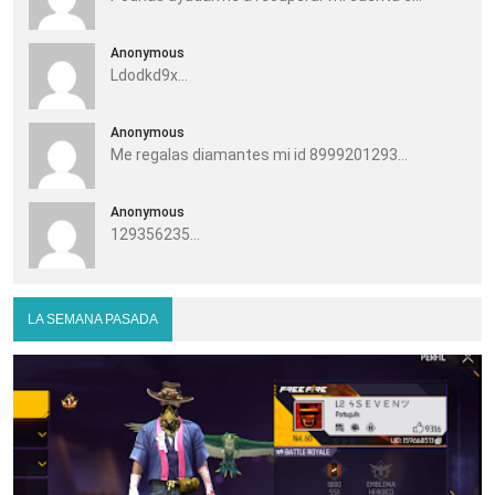
Anonymous
Ldodkd9x...
Anonymous
Me regalas diamantes mi id 8999201293...
Anonymous
129356235...
LA SEMANA PASADA