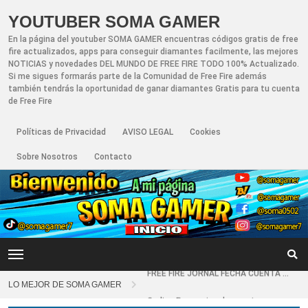
YOUTUBER SOMA GAMER
En la página del youtuber SOMA GAMER encuentras códigos gratis de free
fire actualizados, apps para conseguir diamantes facilmente, las mejores
NOTICIAS y novedades DEL MUNDO DE FREE FIRE TODO 100% Actualizado.
Si me sigues formarás parte de la Comunidad de Free Fire además
también tendrás la oportunidad de ganar diamantes Gratis para tu cuenta
de Free Fire
Políticas de Privacidad
AVISO LEGAL
Cookies
Sobre Nosotros
Contacto
Nuevo recuperador de cuentas de Free Fire actualizado 2026
Como saber si mi cuenta esta baneada free fire
FREE FIRE JORNAL FECHA CUENTA CREADA EN FREE FIRE
LO MEJOR DE SOMA GAMER
Codigo Promocional pagostore.com free fire 2025 2026