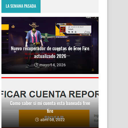
LA SEMANA PASADA
Nuevo recuperador de cuentas de Free Fire
actualizado 2026
mayo 14, 2026
Como saber si mi cuenta esta baneada free
fire
abril 08, 2022