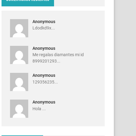
Anonymous
Ldodkd9x...
Anonymous
Me regalas diamantes mi id
8999201293...
Anonymous
129356235...
Anonymous
Hola ...