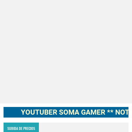
Codigo Promocional pagostore.com free fire 2025 2026
Servidor avanzado de free fire 2026 nueva actualización ob54 junio 2026
Nuevos codigos de free fire Torneo de Influencers julio 2026
cuando fue mi ultima conexion en free fire 2025
FREE FIRE jornal Marzo 2023 como invitar un viejo amigo
Cómo quitar la mascota en free fire 2026
Cómo reclamar los diamantes gratis del servidor avanzado por reportar errores
YOUTUBER SOMA GAMER ** NOTICIAS
SUBIDA DE PRECIOS