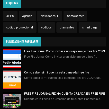
ETIQUETAS
APPS
Agenda
NovedadesFF
SomaGamer
codigo promocional
codigos
diamantes
smart gaga
PUBLICACIONES POPULARES
Free Fire Jornal Cómo invitar a un viejo amigo free fire 2023
Free Fire Jornal Cómo invitar a un viejo amigo a free fi…
Como saber si mi cuenta esta baneada free fire
Como saber si mi cuenta esta baneada free fire 2022 Cue…
FREE FIRE JORNAL FECHA CUENTA CREADA EN FREE FIRE
Cuando es la Fecha de Creación de tu cuenta Por medio d…