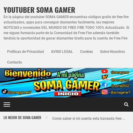
YOUTUBER SOMA GAMER
En la página del youtuber SOMA GAMER encuentras códigos gratis de free fire
actualizados, apps para conseguir diamantes facilmente, las mejores
NOTICIAS y novedades DEL MUNDO DE FREE FIRE TODO 100% Actualizado. Si
me sigues formarás parte de la Comunidad de Free Fire además también
tendrás la oportunidad de ganar diamantes Gratis para tu cuenta de Free Fire
Políticas de Privacidad
AVISO LEGAL
Cookies
Sobre Nosotros
Contacto
Nuevo recuperador de cuentas de Free Fire actualizado 2026
LO MEJOR DE SOMA GAMER
Como saber si mi cuenta esta baneada free fire
FREE FIRE JORNAL FECHA CUENTA CREADA EN FREE FIRE