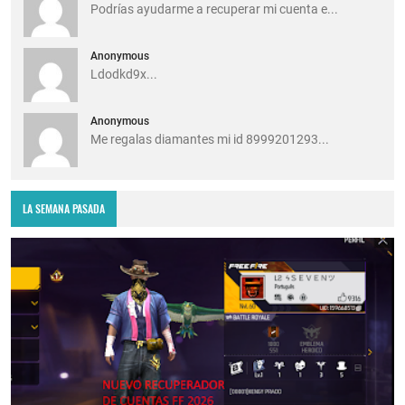
Podrías ayudarme a recuperar mi cuenta e...
Anonymous
Ldodkd9x...
Anonymous
Me regalas diamantes mi id 8999201293...
LA SEMANA PASADA