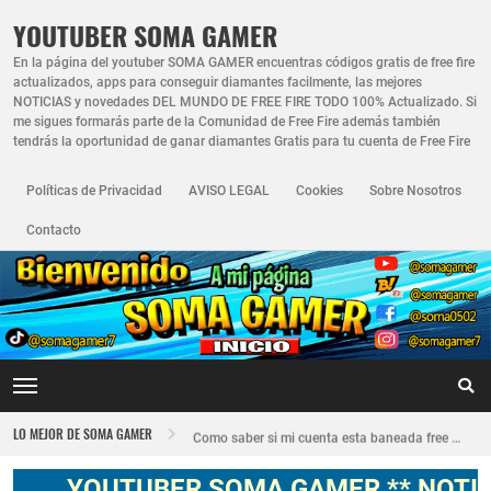
YOUTUBER SOMA GAMER
En la página del youtuber SOMA GAMER encuentras códigos gratis de free fire
actualizados, apps para conseguir diamantes facilmente, las mejores
NOTICIAS y novedades DEL MUNDO DE FREE FIRE TODO 100% Actualizado. Si
me sigues formarás parte de la Comunidad de Free Fire además también
tendrás la oportunidad de ganar diamantes Gratis para tu cuenta de Free Fire
Políticas de Privacidad
AVISO LEGAL
Cookies
Sobre Nosotros
Contacto
Nuevo recuperador de cuentas de Free Fire actualizado 2026
LO MEJOR DE SOMA GAMER
Como saber si mi cuenta esta baneada free fire
FREE FIRE JORNAL FECHA CUENTA CREADA EN FREE FIRE
YOUTUBER SOMA GAMER ** NOTICIAS