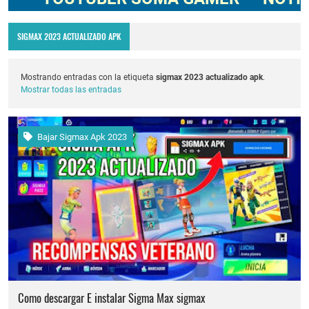
Codigo Promocional pagostore.com free fire 2025 2026
SIGMAX 2023 ACTUALIZADO APK
Servidor avanzado de free fire 2026 nueva actualización ob54 junio 2026
Nuevos codigos de free fire Torneo de Influencers julio 2026
Mostrando entradas con la etiqueta
sigmax 2023 actualizado apk
.
Mostrar todas las entradas
FREE FIRE jornal Marzo 2023 como invitar un viejo amigo
cuando fue mi ultima conexion en free fire 2025
Bajar Sigmax Apk 2023
Cómo quitar la mascota en free fire 2026
Cómo poner Espacio en blanco invisible en free fire 2025 solo copiar y pegar
Como descargar E instalar Sigma Max sigmax