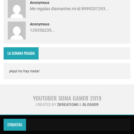
Anonymous
Me regalas diamantes mi id 8999201293...
Anonymous
129356235...
LA SEMANA PASADA
¡Aquí no hay nada!
YOUTUBER SOMA GAMER 2019
CREATED BY
ZKREATIONS
&
BLOGGER
ETIQUETAS