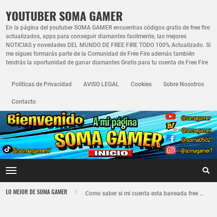
YOUTUBER SOMA GAMER
En la página del youtuber SOMA GAMER encuentras códigos gratis de free fire
actualizados, apps para conseguir diamantes facilmente, las mejores
NOTICIAS y novedades DEL MUNDO DE FREE FIRE TODO 100% Actualizado. Si
me sigues formarás parte de la Comunidad de Free Fire además también
tendrás la oportunidad de ganar diamantes Gratis para tu cuenta de Free Fire
Políticas de Privacidad
AVISO LEGAL
Cookies
Sobre Nosotros
Contacto
Nuevo recuperador de cuentas de Free Fire actualizado 2026
LO MEJOR DE SOMA GAMER
Como saber si mi cuenta esta baneada free fire
FREE FIRE JORNAL FECHA CUENTA CREADA EN FREE FIRE