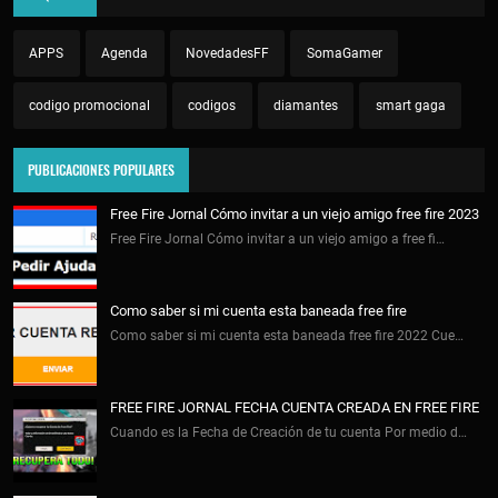
APPS
Agenda
NovedadesFF
SomaGamer
codigo promocional
codigos
diamantes
smart gaga
PUBLICACIONES POPULARES
Free Fire Jornal Cómo invitar a un viejo amigo free fire 2023
Free Fire Jornal Cómo invitar a un viejo amigo a free fi…
Como saber si mi cuenta esta baneada free fire
Como saber si mi cuenta esta baneada free fire 2022 Cue…
FREE FIRE JORNAL FECHA CUENTA CREADA EN FREE FIRE
Cuando es la Fecha de Creación de tu cuenta Por medio d…