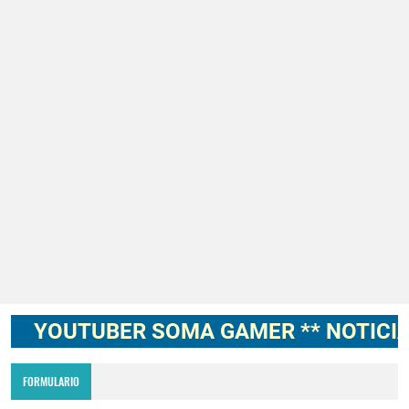
Codigo Promocional pagostore.com free fire 2025 2026
Servidor avanzado de free fire 2026 nueva actualización ob54 junio 2026
Nuevos codigos de free fire Torneo de Influencers julio 2026
cuando fue mi ultima conexion en free fire 2025
FREE FIRE jornal Marzo 2023 como invitar un viejo amigo
Cómo quitar la mascota en free fire 2026
Cómo reclamar los diamantes gratis del servidor avanzado por reportar errores
YOUTUBER SOMA GAMER ** NOTICIAS, 
FORMULARIO