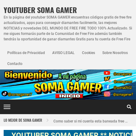
YOUTUBER SOMA GAMER
En la página del youtuber SOMA GAMER encuentras códigos gratis de free fire
actualizados, apps para conseguir diamantes facilmente, las mejores
NOTICIAS y novedades DEL MUNDO DE FREE FIRE TODO 100% Actualizado. Si
me sigues formarás parte de la Comunidad de Free Fire además también
tendrás la oportunidad de ganar diamantes Gratis para tu cuenta de Free Fire
Políticas de Privacidad
AVISO LEGAL
Cookies
Sobre Nosotros
Contacto
Nuevo recuperador de cuentas de Free Fire actualizado 2026
LO MEJOR DE SOMA GAMER
Como saber si mi cuenta esta baneada free fire
FREE FIRE JORNAL FECHA CUENTA CREADA EN FREE FIRE
YOUTUBER SOMA GAMER ** NOTICIAS, 