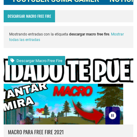
Codigo Promocional pagostore.com free fire 2025 2026
DESCARGAR MACRO FREE FIRE
Servidor avanzado de free fire 2026 nueva actualización ob54 junio 2026
Nuevos codigos de free fire Torneo de Influencers julio 2026
Mostrando entradas con la etiqueta
descargar macro free fire
.
Mostrar
todas las entradas
cuando fue mi ultima conexion en free fire 2025
FREE FIRE jornal Marzo 2023 como invitar un viejo amigo
Descargar Macro Free Fire
Cómo quitar la mascota en free fire 2026
Cómo reclamar los diamantes gratis del servidor avanzado por reportar errores
MACRO PARA FREE FIRE 2021