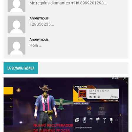
Me regalas diamantes mi id 8999201293...
Anonymous
129356235...
Anonymous
Hola ...
LA SEMANA PASADA