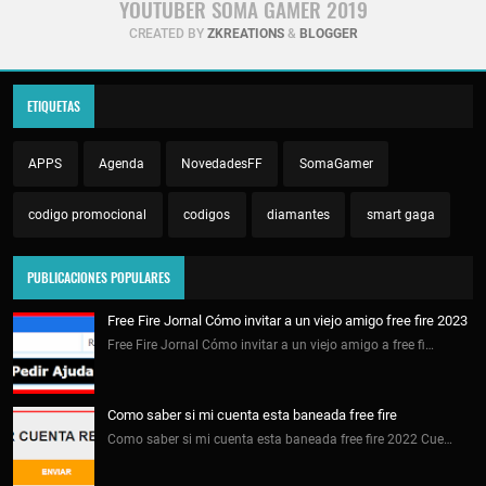
YOUTUBER SOMA GAMER 2019
CREATED BY
ZKREATIONS
&
BLOGGER
ETIQUETAS
APPS
Agenda
NovedadesFF
SomaGamer
codigo promocional
codigos
diamantes
smart gaga
PUBLICACIONES POPULARES
Free Fire Jornal Cómo invitar a un viejo amigo free fire 2023
Free Fire Jornal Cómo invitar a un viejo amigo a free fi…
Como saber si mi cuenta esta baneada free fire
Como saber si mi cuenta esta baneada free fire 2022 Cue…