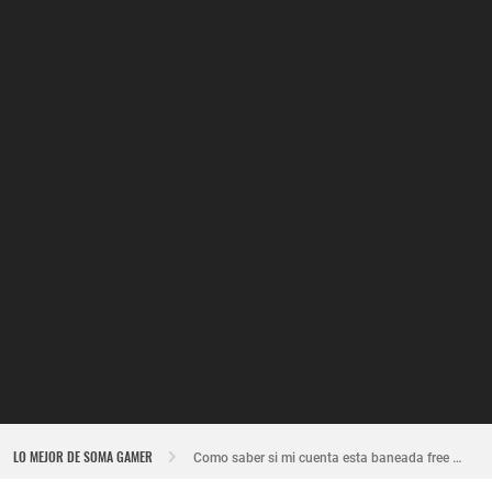
Nuevo recuperador de cuentas de Free Fire actualizado 2026
LO MEJOR DE SOMA GAMER
Como saber si mi cuenta esta baneada free fire