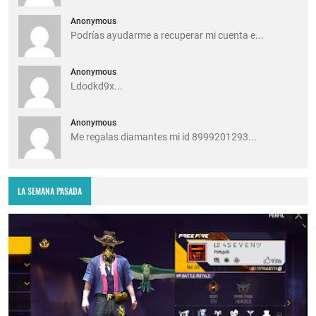
Anonymous
Podrías ayudarme a recuperar mi cuenta e...
Anonymous
Ldodkd9x...
Anonymous
Me regalas diamantes mi id 8999201293...
LA SEMANA PASADA