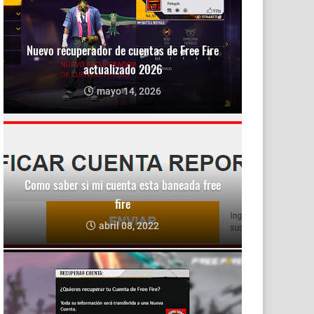
Nuevo recuperador de cuentas de Free Fire
actualizado 2026
mayo 14, 2026
Como saber si mi cuenta esta baneada free
fire
abril 08, 2022