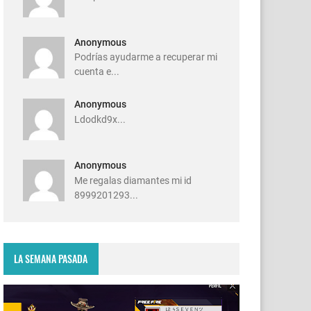
Anonymous
Podrías ayudarme a recuperar mi
cuenta e...
Anonymous
Ldodkd9x...
Anonymous
Me regalas diamantes mi id
8999201293...
LA SEMANA PASADA