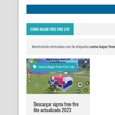
FREE FIRE JORNAL F
Codigo Promocional p
COMO BAJAR FREE FIRE LITE
Servidor avanzado de 
Nuevos codigos de fre
Mostrando entradas con la etiqueta
como bajar free 
FREE FIRE jornal Marz
Como Bajar Free Fire Lite
cuando fue mi ultima 
Cómo quitar la mascot
Cómo poner Espacio en
Descargar sigma free fire
lite actualizado 2023