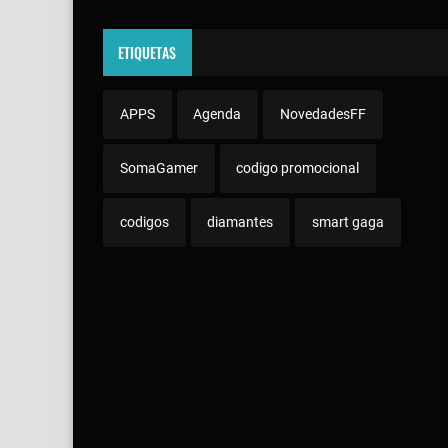
ETIQUETAS
APPS
Agenda
NovedadesFF
SomaGamer
codigo promocional
codigos
diamantes
smart gaga