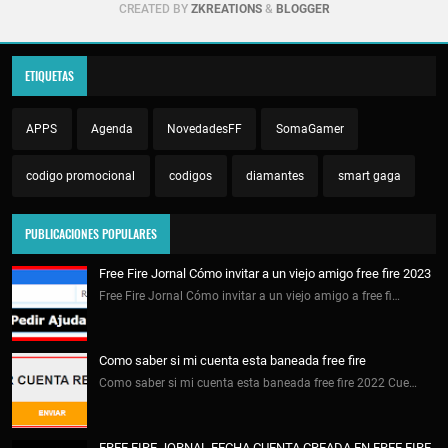
CREATED BY
ZKREATIONS
&
BLOGGER
ETIQUETAS
APPS
Agenda
NovedadesFF
SomaGamer
codigo promocional
codigos
diamantes
smart gaga
PUBLICACIONES POPULARES
Free Fire Jornal Cómo invitar a un viejo amigo free fire 2023
Free Fire Jornal Cómo invitar a un viejo amigo a free fi…
Como saber si mi cuenta esta baneada free fire
Como saber si mi cuenta esta baneada free fire 2022 Cue…
FREE FIRE JORNAL FECHA CUENTA CREADA EN FREE FIRE