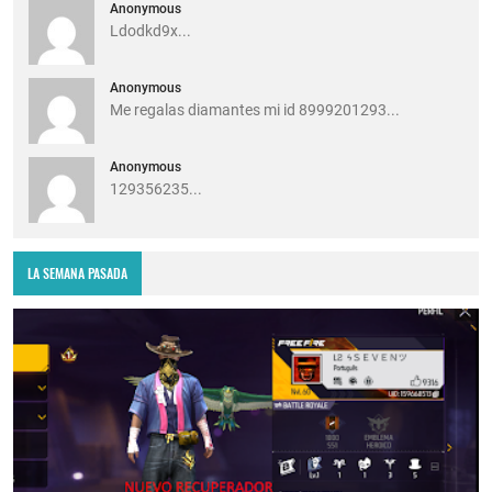
Anonymous
Ldodkd9x...
Anonymous
Me regalas diamantes mi id 8999201293...
Anonymous
129356235...
LA SEMANA PASADA