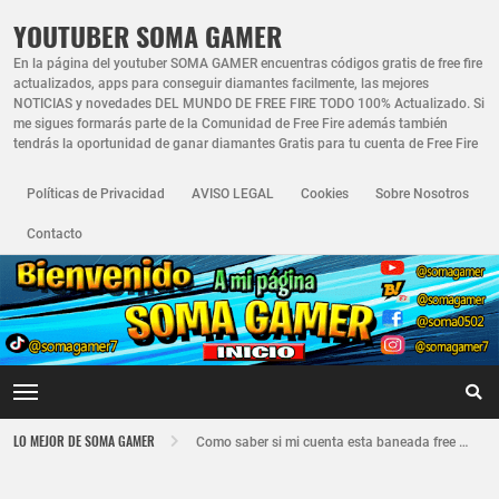
YOUTUBER SOMA GAMER
En la página del youtuber SOMA GAMER encuentras códigos gratis de free fire
actualizados, apps para conseguir diamantes facilmente, las mejores
NOTICIAS y novedades DEL MUNDO DE FREE FIRE TODO 100% Actualizado. Si
me sigues formarás parte de la Comunidad de Free Fire además también
tendrás la oportunidad de ganar diamantes Gratis para tu cuenta de Free Fire
Políticas de Privacidad
AVISO LEGAL
Cookies
Sobre Nosotros
Contacto
Nuevo recuperador de cuentas de Free Fire actualizado 2026
LO MEJOR DE SOMA GAMER
Como saber si mi cuenta esta baneada free fire
FREE FIRE JORNAL FECHA CUENTA CREADA EN FREE FIRE