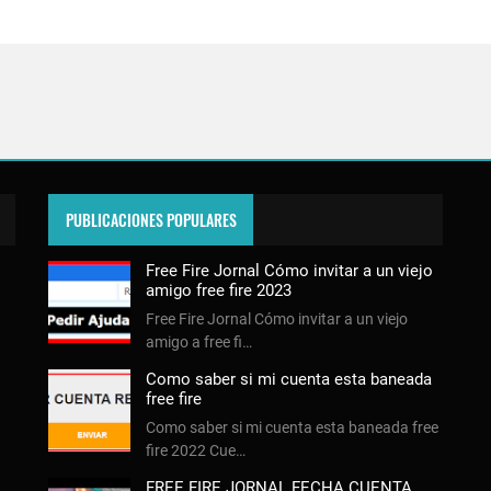
PUBLICACIONES POPULARES
Free Fire Jornal Cómo invitar a un viejo
amigo free fire 2023
Free Fire Jornal Cómo invitar a un viejo
amigo a free fi…
Como saber si mi cuenta esta baneada
free fire
Como saber si mi cuenta esta baneada free
fire 2022 Cue…
FREE FIRE JORNAL FECHA CUENTA