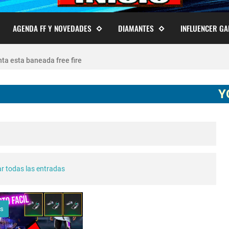
AGENDA FF Y NOVEDADES
DIAMANTES
INFLUENCER G
 cuentas de Free Fire actualizado 2026
ta esta baneada free fire
ECHA CUENTA CREADA EN FREE FIRE
YOUTUB
agostore.com free fire 2025 2026
free fire 2026 nueva actualización ob54 junio 2026
e fire Torneo de Influencers julio 2026
r todas las entradas
o 2023 como invitar un viejo amigo
os
conexion en free fire 2025