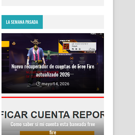
LA SEMANA PASADA
Nuevo recuperador de cuentas de Free Fire
actualizado 2026
mayo 14, 2026
Como saber si mi cuenta esta baneada free
fire