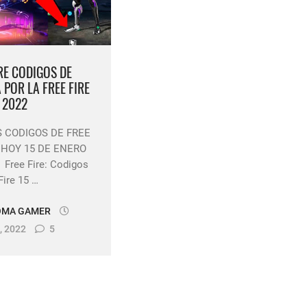
a en free fire 2026
 blanco invisible en free fire 2025 solo copiar y pegar
IRE CODIGOS DE
 POR LA FREE FIRE
 2022
 CODIGOS DE FREE
 HOY 15 DE ENERO
 Free Fire: Codigos
Fire 15 …
OMA GAMER
, 2022
5