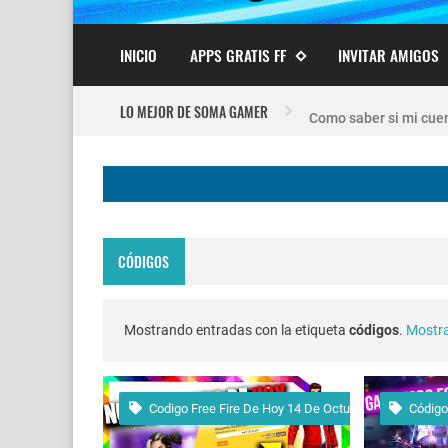
INICIO
APPS GRATIS FF
INVITAR AMIGOS
Nuevo recuperador de
LO MEJOR DE SOMA GAMER
Como saber si mi cuen
FREE FIRE JORNAL F
Codigo Promocional p
CÓDIGOS
Servidor avanzado de 
Nuevos codigos de fre
Mostrando entradas con la etiqueta
códigos
.
Mostra
FREE FIRE jornal Marz
Codigo Free Fire De Hoy 14 De Octubre
Códig
cuando fue mi ultima 