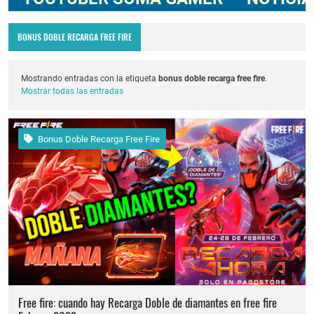
Codigo Promocional pagostore.com free fire 2025 2026
BONUS DOBLE RECARGA FREE FIRE
Servidor avanzado de free fire 2026 nueva actualización ob54 junio 2026
Nuevos codigos de free fire Torneo de Influencers julio 2026
Mostrando entradas con la etiqueta
bonus doble recarga free fire
.
Mostrar todas las entradas
cuando fue mi ultima conexion en free fire 2025
FREE FIRE jornal Marzo 2023 como invitar un viejo amigo
Bonus Doble Recarga Free Fire
Cómo quitar la mascota en free fire 2026
Cómo reclamar los diamantes gratis del servidor avanzado por reportar errores
Free fire: cuando hay Recarga Doble de diamantes en free fire