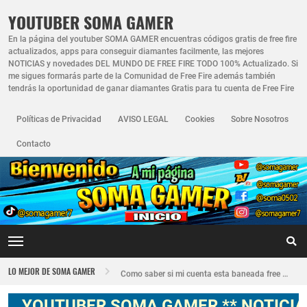
YOUTUBER SOMA GAMER
En la página del youtuber SOMA GAMER encuentras códigos gratis de free fire
actualizados, apps para conseguir diamantes facilmente, las mejores
NOTICIAS y novedades DEL MUNDO DE FREE FIRE TODO 100% Actualizado. Si
me sigues formarás parte de la Comunidad de Free Fire además también
tendrás la oportunidad de ganar diamantes Gratis para tu cuenta de Free Fire
Políticas de Privacidad
AVISO LEGAL
Cookies
Sobre Nosotros
Contacto
Nuevo recuperador de cuentas de Free Fire actualizado 2026
LO MEJOR DE SOMA GAMER
Como saber si mi cuenta esta baneada free fire
FREE FIRE JORNAL FECHA CUENTA CREADA EN FREE FIRE
YOUTUBER SOMA GAMER ** NOTICIAS, N