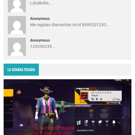
Ldodkd9x...
Anonymous
Me regalas diamantes mi id 8999201293...
Anonymous
129356235...
LA SEMANA PASADA