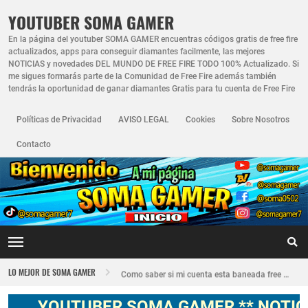
YOUTUBER SOMA GAMER
En la página del youtuber SOMA GAMER encuentras códigos gratis de free fire
actualizados, apps para conseguir diamantes facilmente, las mejores
NOTICIAS y novedades DEL MUNDO DE FREE FIRE TODO 100% Actualizado. Si
me sigues formarás parte de la Comunidad de Free Fire además también
tendrás la oportunidad de ganar diamantes Gratis para tu cuenta de Free Fire
Políticas de Privacidad
AVISO LEGAL
Cookies
Sobre Nosotros
Contacto
Nuevo recuperador de cuentas de Free Fire actualizado 2026
LO MEJOR DE SOMA GAMER
Como saber si mi cuenta esta baneada free fire
FREE FIRE JORNAL FECHA CUENTA CREADA EN FREE FIRE
YOUTUBER SOMA GAMER ** NOTICIAS,