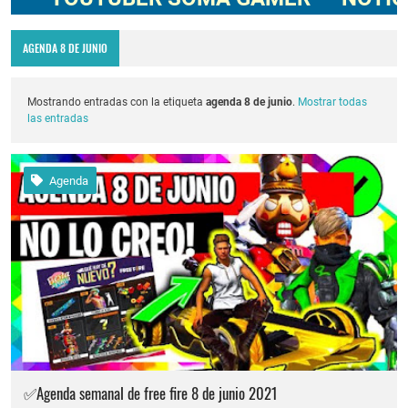
Codigo Promocional pagostore.com free fire 2025 2026
AGENDA 8 DE JUNIO
Servidor avanzado de free fire 2026 nueva actualización ob54 junio 2026
Nuevos codigos de free fire Torneo de Influencers julio 2026
Mostrando entradas con la etiqueta
agenda 8 de junio
.
Mostrar todas
las entradas
FREE FIRE jornal Marzo 2023 como invitar un viejo amigo
cuando fue mi ultima conexion en free fire 2025
Agenda
Cómo quitar la mascota en free fire 2026
Cómo poner Espacio en blanco invisible en free fire 2025 solo copiar y pegar
✅Agenda semanal de free fire 8 de junio 2021