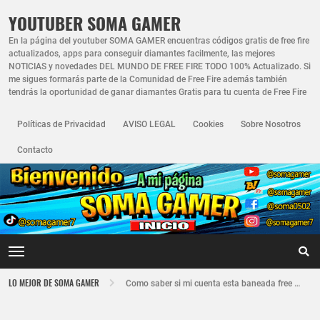
YOUTUBER SOMA GAMER
En la página del youtuber SOMA GAMER encuentras códigos gratis de free fire
actualizados, apps para conseguir diamantes facilmente, las mejores
NOTICIAS y novedades DEL MUNDO DE FREE FIRE TODO 100% Actualizado. Si
me sigues formarás parte de la Comunidad de Free Fire además también
tendrás la oportunidad de ganar diamantes Gratis para tu cuenta de Free Fire
Políticas de Privacidad
AVISO LEGAL
Cookies
Sobre Nosotros
Contacto
Nuevo recuperador de cuentas de Free Fire actualizado 2026
LO MEJOR DE SOMA GAMER
Como saber si mi cuenta esta baneada free fire
FREE FIRE JORNAL FECHA CUENTA CREADA EN FREE FIRE