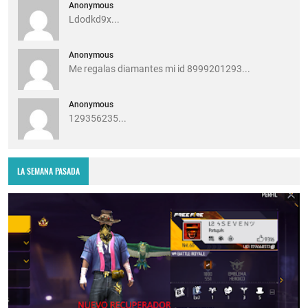
Anonymous
Ldodkd9x...
Anonymous
Me regalas diamantes mi id 8999201293...
Anonymous
129356235...
LA SEMANA PASADA