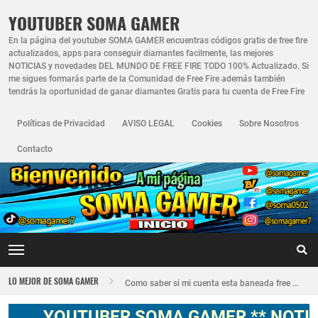
YOUTUBER SOMA GAMER
En la página del youtuber SOMA GAMER encuentras códigos gratis de free fire
actualizados, apps para conseguir diamantes facilmente, las mejores
NOTICIAS y novedades DEL MUNDO DE FREE FIRE TODO 100% Actualizado. Si
me sigues formarás parte de la Comunidad de Free Fire además también
tendrás la oportunidad de ganar diamantes Gratis para tu cuenta de Free Fire
Políticas de Privacidad
AVISO LEGAL
Cookies
Sobre Nosotros
Contacto
Nuevo recuperador de cuentas de Free Fire actualizado 2026
LO MEJOR DE SOMA GAMER
Como saber si mi cuenta esta baneada free fire
FREE FIRE JORNAL FECHA CUENTA CREADA EN FREE FIRE
YOUTUBER SOMA GAMER ** NOTICIAS