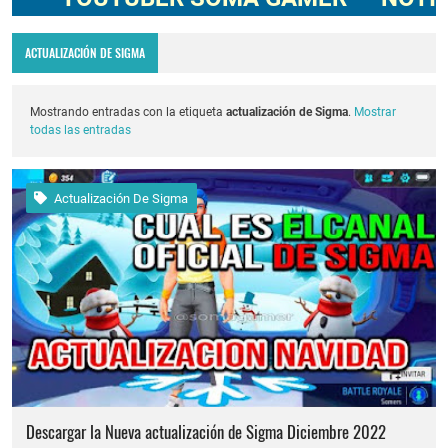
Codigo Promocional pagostore.com free fire 2025 2026
ACTUALIZACIÓN DE SIGMA
Servidor avanzado de free fire 2026 nueva actualización ob54 junio 2026
Nuevos codigos de free fire Torneo de Influencers julio 2026
Mostrando entradas con la etiqueta
actualización de Sigma
.
Mostrar
todas las entradas
FREE FIRE jornal Marzo 2023 como invitar un viejo amigo
cuando fue mi ultima conexion en free fire 2025
Actualización De Sigma
Cómo quitar la mascota en free fire 2026
Cómo poner Espacio en blanco invisible en free fire 2025 solo copiar y pegar
Descargar la Nueva actualización de Sigma Diciembre 2022