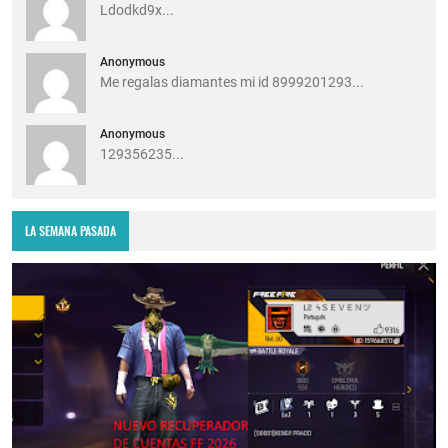
Ldodkd9x...
Anonymous
Me regalas diamantes mi id 8999201293...
Anonymous
129356235...
LA SEMANA PASADA