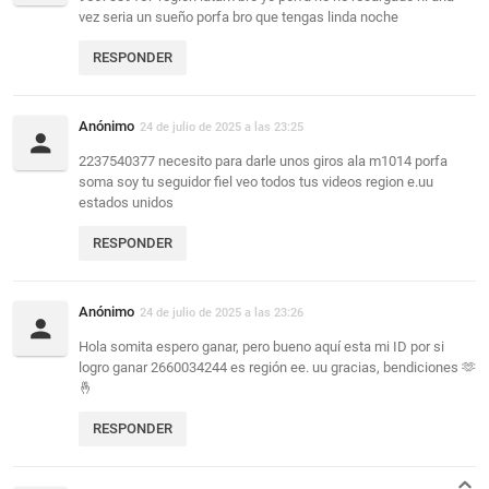
vez seria un sueño porfa bro que tengas linda noche
RESPONDER
Anónimo
24 de julio de 2025 a las 23:25
2237540377 necesito para darle unos giros ala m1014 porfa
soma soy tu seguidor fiel veo todos tus videos region e.uu
estados unidos
RESPONDER
Anónimo
24 de julio de 2025 a las 23:26
Hola somita espero ganar, pero bueno aquí esta mi ID por si
logro ganar 2660034244 es región ee. uu gracias, bendiciones 🫶
🤞
RESPONDER