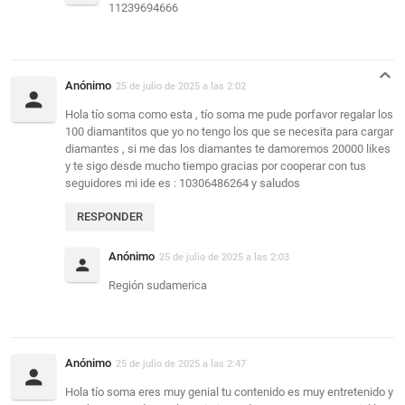
11239694666
Anónimo
25 de julio de 2025 a las 2:02
Hola tío soma como esta , tío soma me pude porfavor regalar los
100 diamantitos que yo no tengo los que se necesita para cargar
diamantes , si me das los diamantes te damoremos 20000 likes
y te sigo desde mucho tiempo gracias por cooperar con tus
seguidores mi ide es : 10306486264 y saludos
RESPONDER
Anónimo
25 de julio de 2025 a las 2:03
Región sudamerica
Anónimo
25 de julio de 2025 a las 2:47
Hola tío soma eres muy genial tu contenido es muy entretenido y