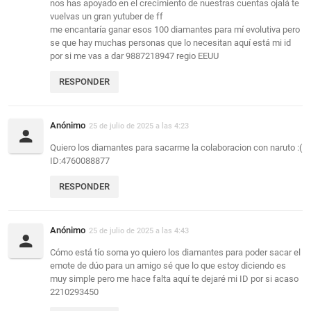
nos has apoyado en el crecimiento de nuestras cuentas ojalá te
vuelvas un gran yutuber de ff
me encantaría ganar esos 100 diamantes para mí evolutiva pero
se que hay muchas personas que lo necesitan aquí está mi id
por si me vas a dar 9887218947 regio EEUU
RESPONDER
Anónimo
25 de julio de 2025 a las 4:23
Quiero los diamantes para sacarme la colaboracion con naruto :(
ID:4760088877
RESPONDER
Anónimo
25 de julio de 2025 a las 4:43
Cómo está tío soma yo quiero los diamantes para poder sacar el
emote de dúo para un amigo sé que lo que estoy diciendo es
muy simple pero me hace falta aquí te dejaré mi ID por si acaso
2210293450