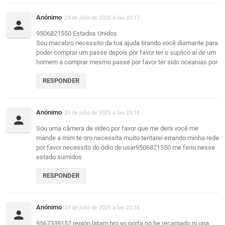
Anónimo
24 de julio de 2025 a las 23:17
9506821550 Estados Unidos
Sou macabro necessito da tua ajuda tirando você diamante para
poder comprar um passe depois por favor ter o suplico aí de um
homem a comprar mesmo passe por favor ter sido oceanias por
RESPONDER
Anónimo
24 de julio de 2025 a las 23:18
Sou uma câmera de vídeo por favor que me dera você me
mande a mim te oro necessita muito tentarei errando minha rede
por favor necessito do ódio de usar9506821550 me feriu nesse
estado sumidos
RESPONDER
Anónimo
24 de julio de 2025 a las 23:24
9567339157 región latam bro yo porfa no he recargado ni una