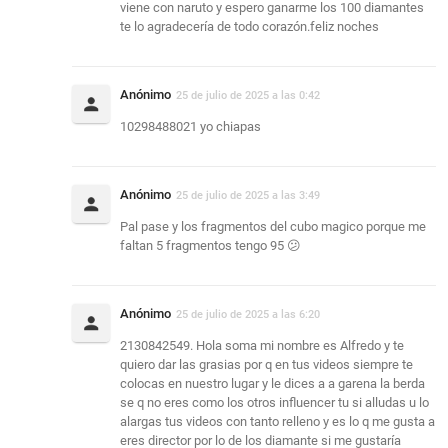
viene con naruto y espero ganarme los 100 diamantes
te lo agradecería de todo corazón.feliz noches
Anónimo
25 de julio de 2025 a las 0:42
10298488021 yo chiapas
Anónimo
25 de julio de 2025 a las 3:49
Pal pase y los fragmentos del cubo magico porque me
faltan 5 fragmentos tengo 95 😕
Anónimo
25 de julio de 2025 a las 6:20
2130842549. Hola soma mi nombre es Alfredo y te
quiero dar las grasias por q en tus videos siempre te
colocas en nuestro lugar y le dices a a garena la berda
se q no eres como los otros influencer tu si alludas u lo
alargas tus videos con tanto relleno y es lo q me gusta a
eres director por lo de los diamante si me gustaría