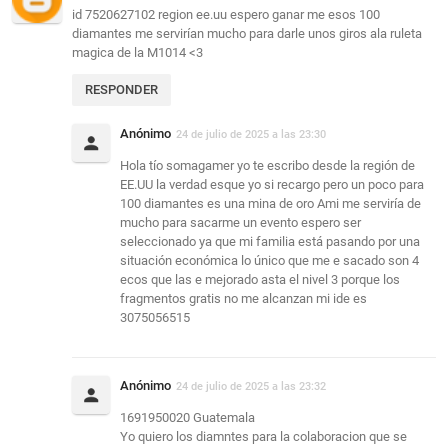
id 7520627102 region ee.uu espero ganar me esos 100
diamantes me servirían mucho para darle unos giros ala ruleta
magica de la M1014 <3
RESPONDER
Anónimo
24 de julio de 2025 a las 23:30
Hola tío somagamer yo te escribo desde la región de
EE.UU la verdad esque yo si recargo pero un poco para
100 diamantes es una mina de oro Ami me serviría de
mucho para sacarme un evento espero ser
seleccionado ya que mi familia está pasando por una
situación económica lo único que me e sacado son 4
ecos que las e mejorado asta el nivel 3 porque los
fragmentos gratis no me alcanzan mi ide es
3075056515
Anónimo
24 de julio de 2025 a las 23:32
1691950020 Guatemala
Yo quiero los diamntes para la colaboracion que se