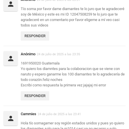
Tío soma por favor dame diamantes te lo juro que te agradeceré
soy de México y este es mi ID 12047508259 te lo juro que te
agradeceré en un comentario por favor eligeme a mí veo casi
todos sus videos
RESPONDER
Anónimo
24 de julio de 2025 a las 23:35
1691950020 Guatemala
Yo quiero los diamntes para la colaboracion que se viene con
naruto y espero ganarme los 100 diamantes te lo agradecería de
todo corazón.feliz noches
Escribi como respuesta la primera vez jajajaj mi error
RESPONDER
Cammies
24 de julio de 2025 a las 23:41
Hola tío somagamer soy región estados unidos y pues yo quiero
los diamantes solo para la m1014 casi ya no recargo y solo