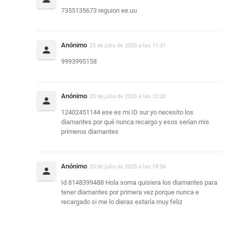
7355135673 reguion ee.uu
Anónimo
25 de julio de 2025 a las 11:31
9993995158
Anónimo
25 de julio de 2025 a las 12:20
12402451144 ese es mi ID sur yo necesito los
diamantes por qué nunca recargo y esos serían mis
primeros diamantes
Anónimo
25 de julio de 2025 a las 18:56
Id 8148399488 Hola soma quisiera los diamantes para
tener diamantes por primera vez porque nunca e
recargado si me lo dieras estaría muy feliz