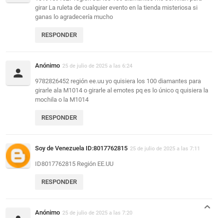
girar La ruleta de cualquier evento en la tienda misteriosa si
ganas lo agradecería mucho
RESPONDER
Anónimo
25 de julio de 2025 a las 6:24
9782826452 región ee.uu yo quisiera los 100 diamantes para
girarle ala M1014 o girarle al emotes pq es lo único q quisiera la
mochila o la M1014
RESPONDER
Soy de Venezuela ID:8017762815
25 de julio de 2025 a las 7:11
ID8017762815 Región EE.UU
RESPONDER
Anónimo
25 de julio de 2025 a las 7:20