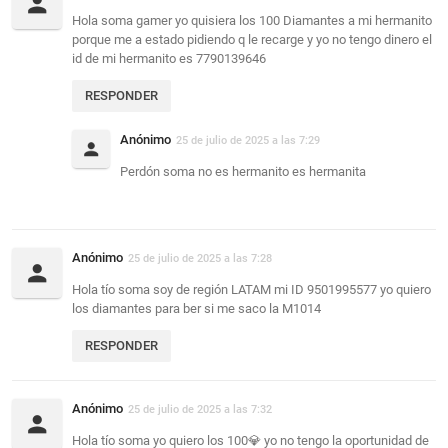
Hola soma gamer yo quisiera los 100 Diamantes a mi hermanito
porque me a estado pidiendo q le recarge y yo no tengo dinero el
id de mi hermanito es 7790139646
RESPONDER
Anónimo
25 de julio de 2025 a las 7:29
Perdón soma no es hermanito es hermanita
Anónimo
25 de julio de 2025 a las 7:28
Hola tío soma soy de región LATAM mi ID 9501995577 yo quiero
los diamantes para ber si me saco la M1014
RESPONDER
Anónimo
25 de julio de 2025 a las 7:32
Hola tío soma yo quiero los 100💎 yo no tengo la oportunidad de