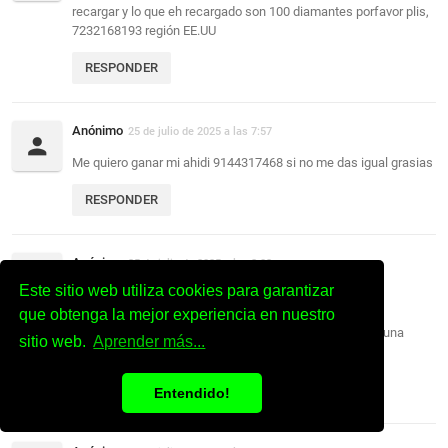
recargar y lo que eh recargado son 100 diamantes porfavor plis,
7232168193 región EE.UU
RESPONDER
Anónimo
25 de julio de 2025 a las 7:57
Me quiero ganar mi ahidi 9144317468 si no me das igual grasias
RESPONDER
Anónimo
25 de julio de 2025 a las 8:03
Este sitio web utiliza cookies para garantizar
ID: 3034449135
Región: Norteamérica
que obtenga la mejor experiencia en nuestro
Quisiera los diamantes para sacar mi primer premio en una
sitio web.
Aprender más...
ruleta
RESPONDER
Entendido!