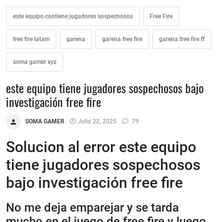
este equipo contiene jugadores sospechosos
Free Fire
free fire latam
garena
garena free fire
garena free fire ff
soma gamer xyz
este equipo tiene jugadores sospechosos bajo
investigación free fire
SOMA GAMER
Julio 22, 2025
79
Solucion al error este equipo
tiene jugadores sospechosos
bajo investigación free fire
No me deja emparejar y se tarda
mucho en el juego de free fire y luego