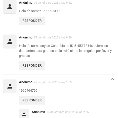
Anónimo
25 de julio de 2025 a las 0:12
Hola tío somita. 7939913990
RESPONDER
Anónimo
25 de julio de 2025 a las 0:50
Hola tío soma soy de Colombia mi ID 5155172446 quiero los
diamantes para girarlos en la m10 si me los regalas por favor y
gracias
RESPONDER
Anónimo
25 de julio de 2025 a las 1:59
1965464799
RESPONDER
Anónimo
13 de octubre de 2025 a las 23:53