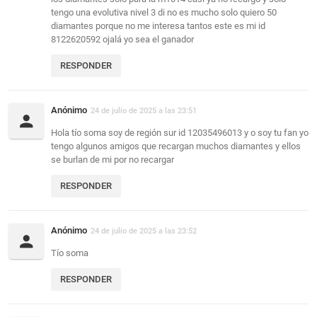
tengo una evolutiva nivel 3 di no es mucho solo quiero 50
diamantes porque no me interesa tantos este es mi id
8122620592 ojalá yo sea el ganador
RESPONDER
Anónimo
24 de julio de 2025 a las 23:51
Hola tío soma soy de región sur id 12035496013 y o soy tu fan yo
tengo algunos amigos que recargan muchos diamantes y ellos
se burlan de mi por no recargar
RESPONDER
Anónimo
24 de julio de 2025 a las 23:52
Tío soma
RESPONDER