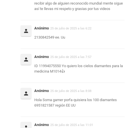
recibir algo de alguien reconocido mundial mente sigue
así te llevas mi respeto y grasias por tus videos
Anónimo
25 de julio de 2025 a las 6:22
2130842549 ee. Uu
Anónimo
25 de julio de 2025 a las 7:57
ID 11994075550 Yo quiero los cielos diamantes para la
medicina M1014👍
Anónimo
25 de julio de 2025 a las 8:08
Hola Soma gamer porfa quisiera los 100 diamantes
6951821587 región EE UU
Anónimo
25 de julio de 2025 a las 11:01