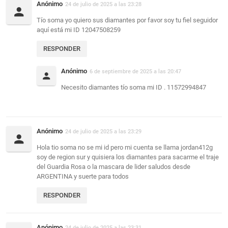
Anónimo
24 de julio de 2025 a las 23:28
Tío soma yo quiero sus diamantes por favor soy tu fiel seguidor
aquí está mi ID 12047508259
RESPONDER
Anónimo
6 de septiembre de 2025 a las 20:47
Necesito diamantes tío soma mi ID . 11572994847
Anónimo
24 de julio de 2025 a las 23:29
Hola tio soma no se mi id pero mi cuenta se llama jordan412g
soy de region sur y quisiera los diamantes para sacarme el traje
del Guardia Rosa o la mascara de lider saludos desde
ARGENTINA y suerte para todos
RESPONDER
Anónimo
24 de julio de 2025 a las 23:31