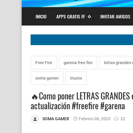
INICIO
APPS GRATIS FF
INVITAR AMIGOS
Free Fire
garena free fire
letras grandes 
soma gamer
trucos
🔥Como poner LETRAS GRANDES en 
actualización #freefire #garena
SOMA GAMER
Febrero 06, 2025
22