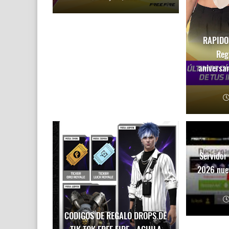
RAPIDO!
Reg
aniversar
Servidor
2026 nue
CODIGOS DE REGALO DROPS DE