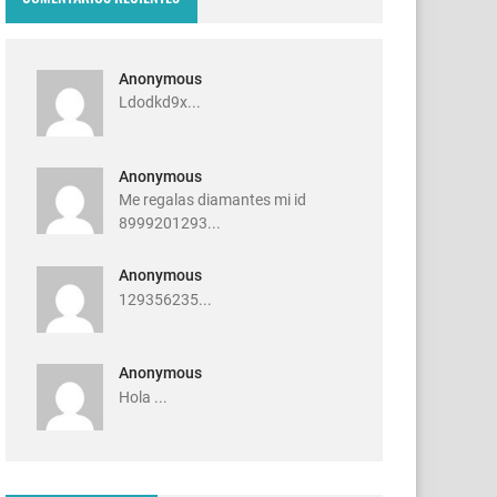
Anonymous
Ldodkd9x...
Anonymous
Me regalas diamantes mi id
8999201293...
Anonymous
129356235...
Anonymous
Hola ...