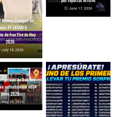
por reportar errores
June 17, 2026
 Nuevos Códigos de
alos FF LATAM 9
io de free Fire de Hoy
2026
July 18, 2026
 avanzado de free fire
va actualización ob54
junio 2026
May 28, 2026