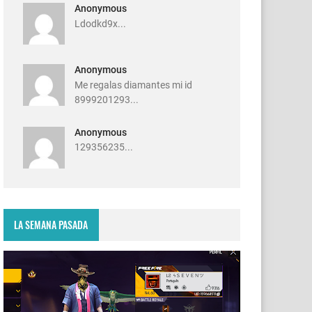
Anonymous
Ldodkd9x...
Anonymous
Me regalas diamantes mi id
8999201293...
Anonymous
129356235...
LA SEMANA PASADA