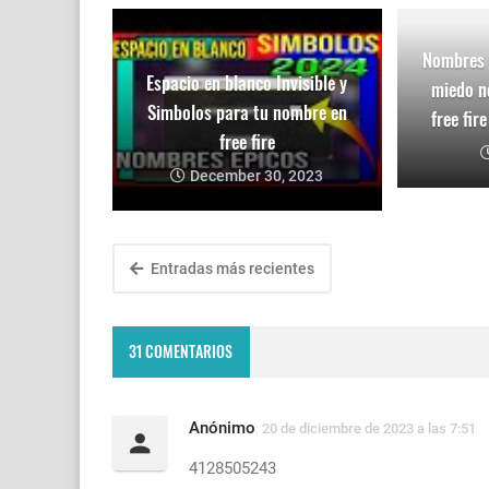
Nombres p
Espacio en blanco Invisible y
miedo n
Simbolos para tu nombre en
free fir
free fire
December 30, 2023
Entradas más recientes
31 COMENTARIOS
Anónimo
20 de diciembre de 2023 a las 7:51
4128505243