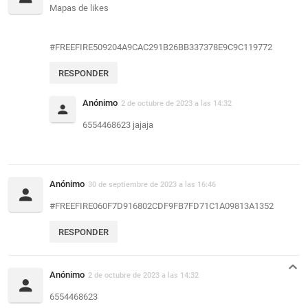
Mapas de likes
#FREEFIRE509204A9CAC291B26BB337378E9C9C119772
RESPONDER
Anónimo
2 de octubre de 2023 a las 14:32
6554468623 jajaja
Anónimo
30 de septiembre de 2023 a las 16:46
#FREEFIRE060F7D916802CDF9FB7FD71C1A09813A1352
RESPONDER
Anónimo
2 de octubre de 2023 a las 14:32
6554468623