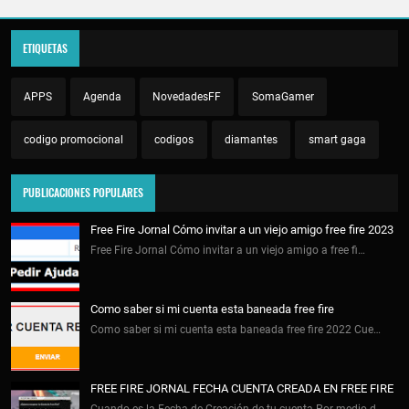
ETIQUETAS
APPS
Agenda
NovedadesFF
SomaGamer
codigo promocional
codigos
diamantes
smart gaga
PUBLICACIONES POPULARES
Free Fire Jornal Cómo invitar a un viejo amigo free fire 2023
Free Fire Jornal Cómo invitar a un viejo amigo a free fi…
Como saber si mi cuenta esta baneada free fire
Como saber si mi cuenta esta baneada free fire 2022 Cue…
FREE FIRE JORNAL FECHA CUENTA CREADA EN FREE FIRE
Cuando es la Fecha de Creación de tu cuenta Por medio d…