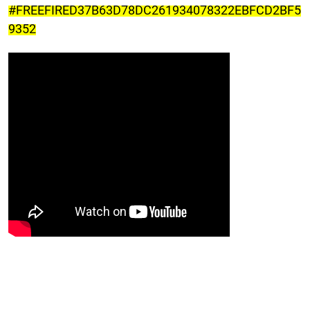
#FREEFIRED37B63D78DC261934078322EBFCD2BF5
9352