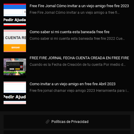
Free Fire Jornal Cómo invitar a un viejo amigo free fire 2023
Free Fire Jornal Cómo invitar a un viejo amigo a free fi…
Como saber si mi cuenta esta baneada free fire
Como saber si mi cuenta esta baneada free fire 2022 Cue…
FREE FIRE JORNAL FECHA CUENTA CREADA EN FREE FIRE
Cuando es la Fecha de Creación de tu cuenta Por medio d…
Como invitar a un viejo amigo en free fire Abril 2023
Free fire jornal chamar viejo amigo 2023 Herramienta para i…
Políticas de Privacidad