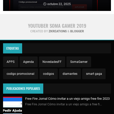
octubre 22, 2025
YOUTUBER SOMA GAMER 2019
CREATED BY
ZKREATIONS
&
BLOGGER
ETIQUETAS
APPS
Agenda
NovedadesFF
SomaGamer
codigo promocional
codigos
diamantes
smart gaga
PUBLICACIONES POPULARES
Free Fire Jornal Cómo invitar a un viejo amigo free fire 2023
Free Fire Jornal Cómo invitar a un viejo amigo a free fi…