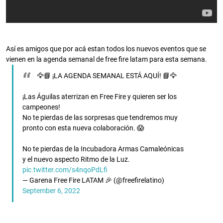
Así es amigos que por acá estan todos los nuevos eventos que se
vienen en la agenda semanal de free fire latam para esta semana.
🦅📘 ¡LA AGENDA SEMANAL ESTÁ AQUÍ! 📘🦅
¡Las Águilas aterrizan en Free Fire y quieren ser los
campeones!
No te pierdas de las sorpresas que tendremos muy
pronto con esta nueva colaboración. 😱
No te pierdas de la Incubadora Armas Camaleónicas
y el nuevo aspecto Ritmo de la Luz.
pic.twitter.com/s4nqoPdLfi
— Garena Free Fire LATAM 🎉 (@freefirelatino)
September 6, 2022