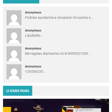
Anonymous
Podrías ayudarme a recuperar mi cuenta e...
Anonymous
Ldodkd9x...
Anonymous
Me regalas diamantes mi id 8999201293...
Anonymous
129356235...
LA SEMANA PASADA