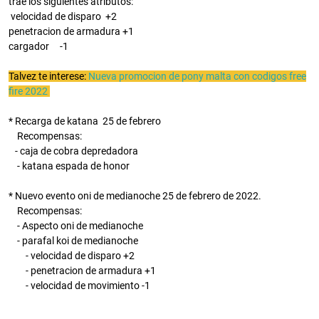
trae los siguientes atributos:
velocidad de disparo +2
penetracion de armadura +1
cargador
-1
Talvez te interese:
Nueva promocion de pony malta con codigos free
fire 2022
* Recarga de katana 25 de febrero
Recompensas:
- caja de cobra depredadora
- katana espada de honor
* Nuevo evento oni de medianoche 25 de febrero de 2022.
Recompensas:
- Aspecto oni de medianoche
- parafal koi de medianoche
- velocidad de disparo +2
- penetracion de armadura +1
- velocidad de movimiento -1