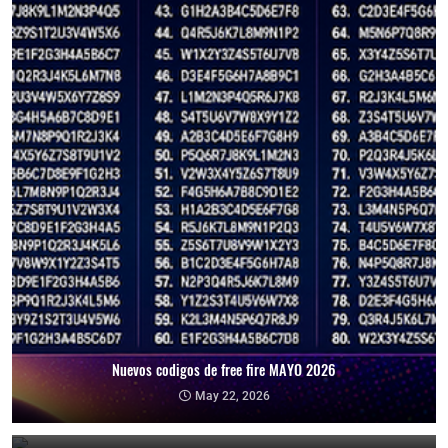
Nuevos codigos de free fire MAYO 2026
Nuevo código de la skin del Monstruo de las profundidades free fire
May 22, 2026
March 17, 2026