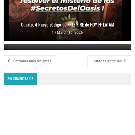
Cuarto, 4 Nuevo código de FREE FIRE de HOY FF LATAM
CODIGO LEGENDARIO 16 DE MARZO DE 2026 CODIGO DE HOY FREE
FIRE FF LATAM
March 16, 2026
March 15, 2026
Entradas más recientes
Entradas antiguas
SIN COMENTARIOS