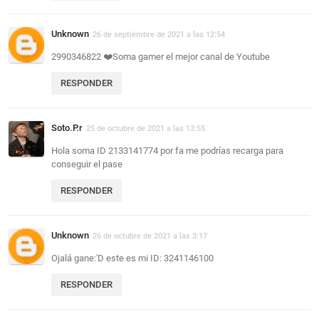
Unknown
26 de septiembre de 2021 a las 12:54
2990346822 ❤️Soma gamer el mejor canal de Youtube
RESPONDER
Soto.P.r
25 de octubre de 2021 a las 13:55
Hola soma ID 2133141774 por fa me podrías recarga para
conseguir el pase
RESPONDER
Unknown
26 de octubre de 2021 a las 3:17
Ojalá gane:'D este es mi ID: 3241146100
RESPONDER