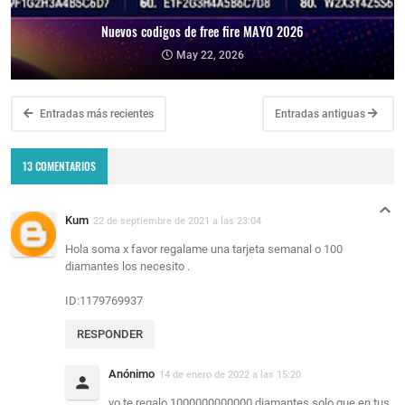
Nuevos codigos de free fire MAYO 2026
May 22, 2026
Entradas más recientes
Entradas antiguas
13 COMENTARIOS
Kum
22 de septiembre de 2021 a las 23:04
Hola soma x favor regalame una tarjeta semanal o 100
diamantes los necesito .
ID:1179769937
RESPONDER
Anónimo
14 de enero de 2022 a las 15:20
yo te regalo 1000000000000 diamantes solo que en tus