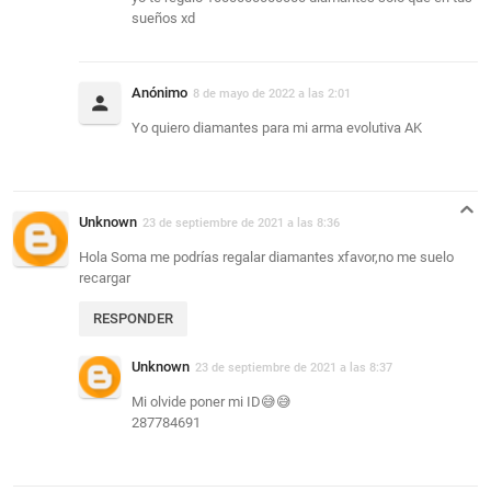
sueños xd
Anónimo
8 de mayo de 2022 a las 2:01
Yo quiero diamantes para mi arma evolutiva AK
Unknown
23 de septiembre de 2021 a las 8:36
Hola Soma me podrías regalar diamantes xfavor,no me suelo
recargar
RESPONDER
Unknown
23 de septiembre de 2021 a las 8:37
Mi olvide poner mi ID😅😅
287784691