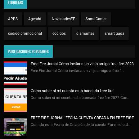
ETIQUETAS
APPS
Agenda
NovedadesFF
SomaGamer
codigo promocional
codigos
diamantes
smart gaga
PUBLICACIONES POPULARES
Free Fire Jornal Cómo invitar a un viejo amigo free fire 2023
Free Fire Jornal Cómo invitar a un viejo amigo a free fi…
Como saber si mi cuenta esta baneada free fire
Como saber si mi cuenta esta baneada free fire 2022 Cue…
FREE FIRE JORNAL FECHA CUENTA CREADA EN FREE FIRE
Cuando es la Fecha de Creación de tu cuenta Por medio d…