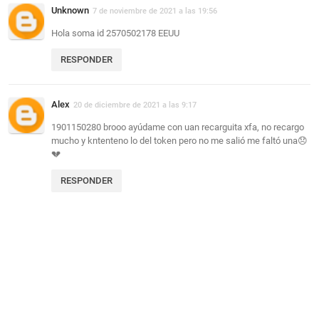
Unknown
7 de noviembre de 2021 a las 19:56
Hola soma id 2570502178 EEUU
RESPONDER
Alex
20 de diciembre de 2021 a las 9:17
1901150280 brooo ayúdame con uan recarguita xfa, no recargo
mucho y kntenteno lo del token pero no me salió me faltó una😞
💔
RESPONDER