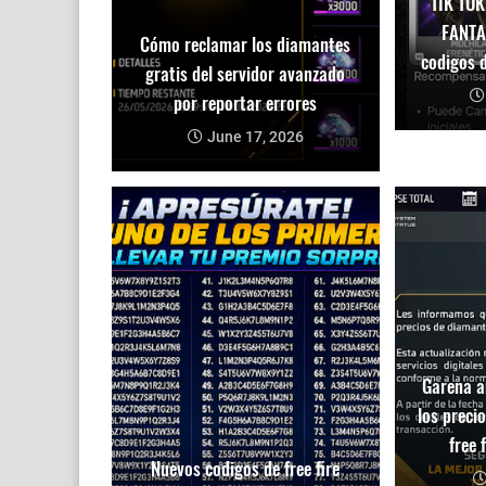
TIK TOK
FANTA
Cómo reclamar los diamantes
codigos d
gratis del servidor avanzado
por reportar errores
June 17, 2026
Garena a
los preci
free 
Nuevos codigos de free fire