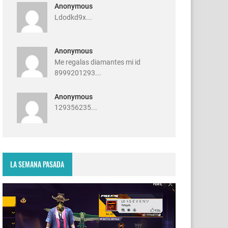
Anonymous
Ldodkd9x...
Anonymous
Me regalas diamantes mi id
8999201293...
Anonymous
129356235...
LA SEMANA PASADA