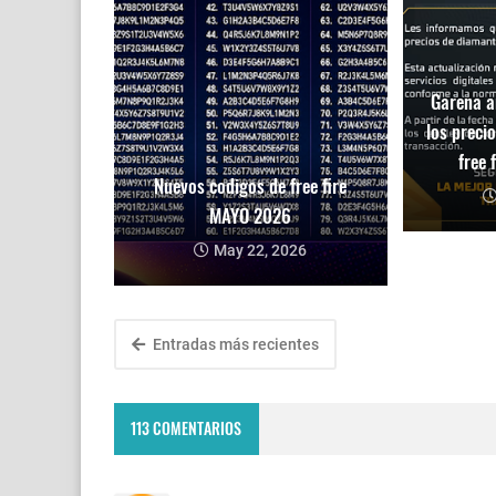
Garena a
los preci
free 
Nuevos codigos de free fire
MAYO 2026
May 22, 2026
Entradas más recientes
113 COMENTARIOS