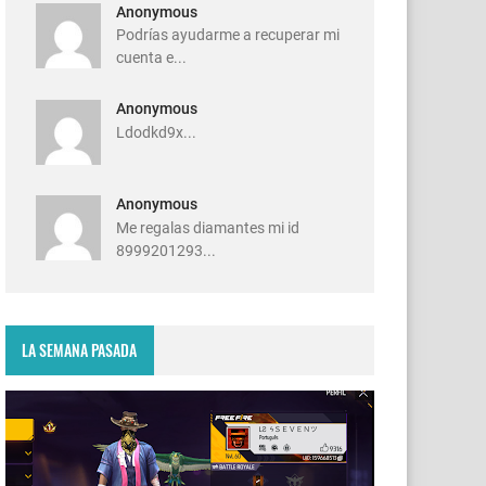
Anonymous
Podrías ayudarme a recuperar mi
cuenta e...
Anonymous
Ldodkd9x...
Anonymous
Me regalas diamantes mi id
8999201293...
LA SEMANA PASADA