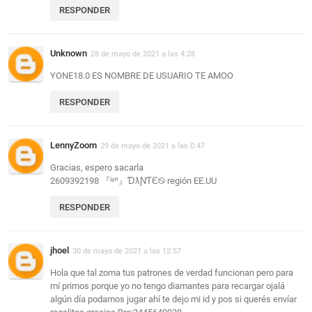
RESPONDER
Unknown
28 de mayo de 2021 a las 4:28
YONE18.0 ES NOMBRE DE USUARIO TE AMOO
RESPONDER
LennyZoom
29 de mayo de 2021 a las 0:47
Gracias, espero sacarla
2609392198 『ˡᵉⁿ』ƊƛƝƬЄ࿊ región EE.UU
RESPONDER
jhoel
30 de mayo de 2021 a las 12:57
Hola que tal zoma tus patrones de verdad funcionan pero para
mí primos porque yo no tengo diamantes para recargar ojalá
algún día podamos jugar ahí te dejo mi id y pos si querés envíar