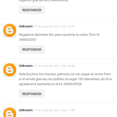
regalitos gracias Bro:2445649928
RESPONDER
Unknown
31 de mayo de 2021 a las 15:41
Regalame diamntes Bro para sacarme la ruleta 🥺mi Id
:666832053
RESPONDER
Unknown
31 de mayo de 2021 a las 15:43
Hola bro,hice los mismos patrones,no me saque al vector Pero
si el emote,gracias,me podrías recargar 100 diamantes pls te lo
agradecería bastante,mi id es 2689639928
RESPONDER
Unknown
31 de mayo de 2021 a las 17:56