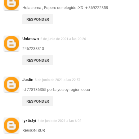
Hola soma , Espero ser elegido :XD: + 369222858
RESPONDER
Unknown
2 de junio de 2021 a las 20:26
2467238313
RESPONDER
Justin
3 de junio de 2021 a las 22:57
Id 778136355 porfa yo soy region eeuu
RESPONDER
Iyxtixtyi
4 de junio de 2021 a las 6:02
REGION SUR