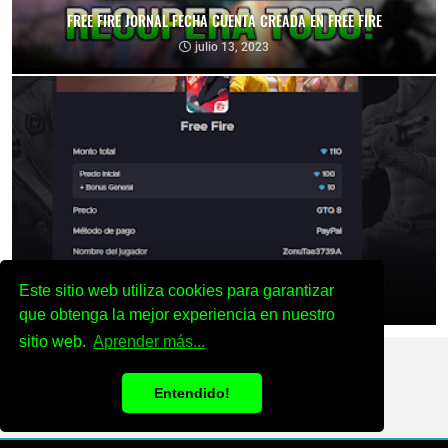
FREE FIRE JORNAL FECHA CUENTA CREADA EN FREE FIRE
julio 13, 2023
Codigo Promocional pagostore.com free fire 2025 2026
Este sitio web utiliza cookies para garantizar
octubre 22, 2025
que obtenga la mejor experiencia en nuestro
sitio web.
Aprender más...
YOUTUBER SOMA GAMER 2019
Entendido!
CREATED BY
ZKREATIONS
&
BLOGGER