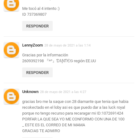
Me tocó al 4 intento :)
ID 737369807
RESPONDER
LennyZoom
28 de mayo de 2021 a las 1:14
Gracias por la información
2609392198 『ˡᵉⁿ』ƊƛƝƬЄ࿊ región EE.UU
RESPONDER
Unknown
28 de mayo de 2021 a las 4:27
gracias bro me la saque con 28 diamante que tenia que habia
recokectado en el loby asi es que puedo dar a las luck royal
porque no tengo recurso para recaragar mi ID:1072691424
PORFAR LA QUE SEA YO ME CONFORMO CON UNA DE 100
_ ESTE ES EL CORREO DE MI MAMA
GRACIAS TE ADMIRO