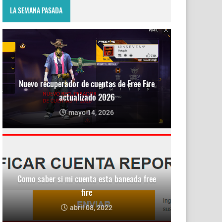
LA SEMANA PASADA
Nuevo recuperador de cuentas de Free Fire
actualizado 2026
mayo 14, 2026
Como saber si mi cuenta esta baneada free
fire
abril 08, 2022