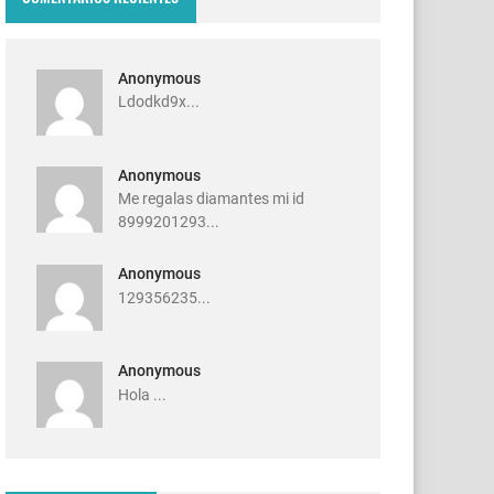
Anonymous
Ldodkd9x...
Anonymous
Me regalas diamantes mi id
8999201293...
Anonymous
129356235...
Anonymous
Hola ...