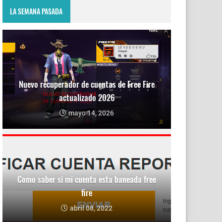
LA SEMANA PASADA
Nuevo recuperador de cuentas de Free Fire
actualizado 2026
mayo 14, 2026
Como saber si mi cuenta esta baneada free
fire
abril 08, 2022