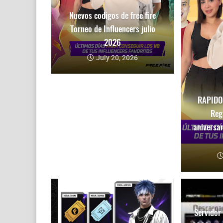
Nuevos codigos de free fire
Torneo de Influencers julio
2026
July 20, 2026
RAPIDO!
Reg
aniversar
Servidor