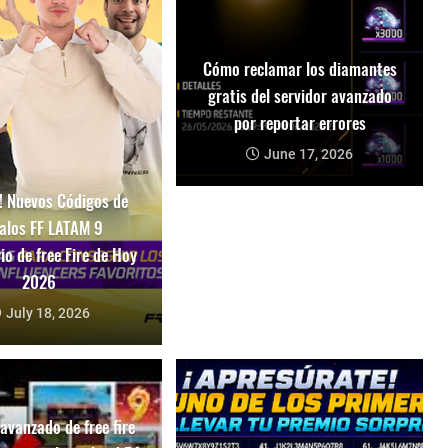
Cómo reclamar los diamantes
gratis del servidor avanzado
por reportar errores
June 17, 2026
 Nuevos Códigos de
alos FF LATAM 9
io de free Fire de Hoy
2026
July 18, 2026
 avanzado de free fire