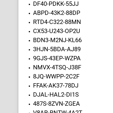
DF40-PDKK-55JJ
ABPD-43K2-88DP
RTD4-C322-88MN
CX53-U243-OP2U
BDN3-M2NJ-KL66
3HJN-5BDA-AJ89
9GJS-43EP-WZPA
NMVX-4TSQ-J38F
8JQ-WWPP-2C2F
FFAK-AK37-78DJ
DJAL-HAL2-DI1S
487S-8ZVN-ZGEA
V8AR-RNTW-4A2T