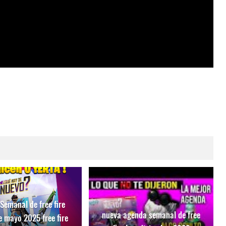
Semanal de free fire
nueva agenda semanal de free
e mayo 2025 free fire