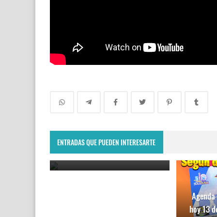
Nueva agenda semanal de hoy
free fire Naruto capitulo 2
colaboracion 2025
ENTRADAS QUE PUEDEN INTERESARTE
July 30, 2025
Agenda 
hoy 13 d