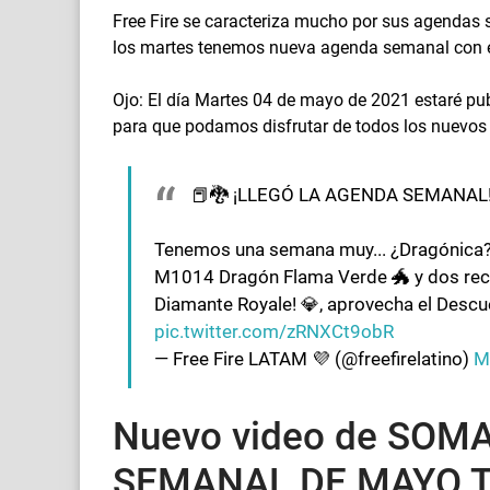
Free Fire se caracteriza mucho por sus agendas
los martes tenemos nueva agenda semanal con 
Ojo: El día Martes 04 de mayo de 2021 estaré pu
para que podamos disfrutar de todos los nuevos
📕🐉 ¡LLEGÓ LA AGENDA SEMANAL!
Tenemos una semana muy... ¿Dragónica? 
M1014 Dragón Flama Verde 🐲 y dos reca
Diamante Royale! 💎, aprovecha el Descu
pic.twitter.com/zRNXCt9obR
— Free Fire LATAM 💜 (@freefirelatino)
M
Nuevo video de SO
SEMANAL DE MAYO 