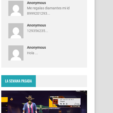
Anonymous
Me regalas diamantes mi id
8999201293...
Anonymous
129356235...
Anonymous
Hola ...
LA SEMANA PASADA