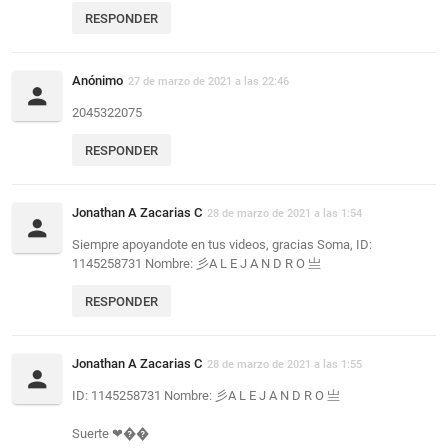
RESPONDER
Anónimo
27 de marzo de 2021 a las 22:46
2045322075
RESPONDER
Jonathan A Zacarias C
28 de marzo de 2021 a las 1:54
Siempre apoyandote en tus videos, gracias Soma, ID:
1145258731 Nombre: 彡A L E J A N D R O 亗
RESPONDER
Jonathan A Zacarias C
28 de marzo de 2021 a las 1:55
ID: 1145258731 Nombre: 彡A L E J A N D R O 亗
Suerte ❤��