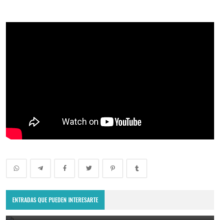
NUEVO SERVIDOR AVANZADO DE FREE FIRE OB53 COMO DESCARGAR
E INSTALAR EL SERVIDOR AVANZADO DE FREE FIRE FF LATAM
ENTRADAS QUE PUEDEN INTERESARTE
March 13, 2026