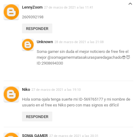
LennyZoom
27 de marzo de 2021 a las 11:41
2609392198
RESPONDER
Unknown
28 de marzo de 2021 a las 21:08
Soma gamer sin duda el mejor noticiero de free fire el
mejor @somagamermatasakurasparedagachado😎😈
ID:2908694330
Niko
27 de marzo de 2021 a las 19:10
Hola soma ojala tenga suerte mi ID-569765177 y mi nombre de
usuario en el free es Niko pero con mas signos es difícil
RESPONDER
SOMA GAMER
27 de marzo de 2021 a las 20:31