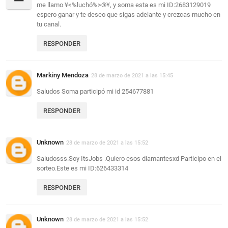
me llamo ¥<%luchó%>®¥, y soma esta es mi ID:2683129019
espero ganar y te deseo que sigas adelante y crezcas mucho en
tu canal.
RESPONDER
Markiny Mendoza
28 de marzo de 2021 a las 15:45
Saludos Soma participó mi id 254677881
RESPONDER
Unknown
28 de marzo de 2021 a las 15:52
Saludosss.Soy ItsJobs .Quiero esos diamantesxd Participo en el
sorteo.Este es mi ID:626433314
RESPONDER
Unknown
28 de marzo de 2021 a las 15:52