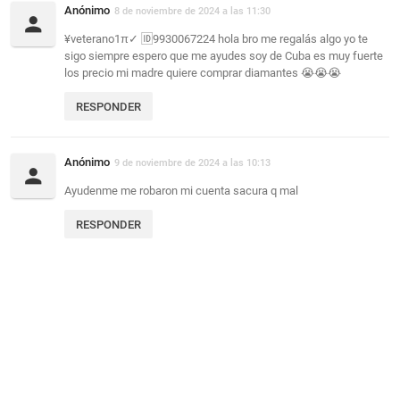
Anónimo
8 de noviembre de 2024 a las 11:30
¥veterano1π✓ 🆔9930067224 hola bro me regalás algo yo te
sigo siempre espero que me ayudes soy de Cuba es muy fuerte
los precio mi madre quiere comprar diamantes 😭😭😭
RESPONDER
Anónimo
9 de noviembre de 2024 a las 10:13
Ayudenme me robaron mi cuenta sacura q mal
RESPONDER