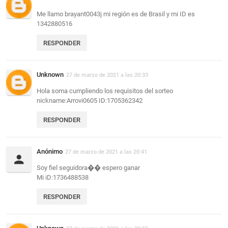
Me llamo brayant0043j mi región es de Brasil y mi ID es
1342880516
RESPONDER
Unknown
27 de marzo de 2021 a las 20:33
Hola soma cumpliendo los requisitos del sorteo
nickname:Arrovi0605 ID:1705362342
RESPONDER
Anónimo
27 de marzo de 2021 a las 20:41
Soy fiel seguidora�� espero ganar
Mi iD:1736488538
RESPONDER