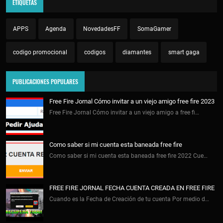
ETIQUETAS
APPS
Agenda
NovedadesFF
SomaGamer
codigo promocional
codigos
diamantes
smart gaga
PUBLICACIONES POPULARES
Free Fire Jornal Cómo invitar a un viejo amigo free fire 2023
Free Fire Jornal Cómo invitar a un viejo amigo a free fi…
Como saber si mi cuenta esta baneada free fire
Como saber si mi cuenta esta baneada free fire 2022 Cue…
FREE FIRE JORNAL FECHA CUENTA CREADA EN FREE FIRE
Cuando es la Fecha de Creación de tu cuenta Por medio d…