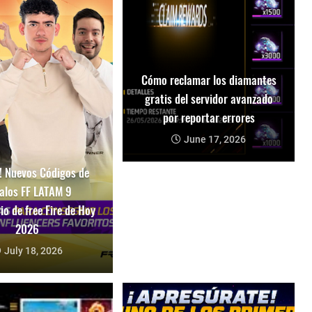
Cómo reclamar los diamantes
gratis del servidor avanzado
por reportar errores
June 17, 2026
 Nuevos Códigos de
alos FF LATAM 9
io de free Fire de Hoy
2026
July 18, 2026