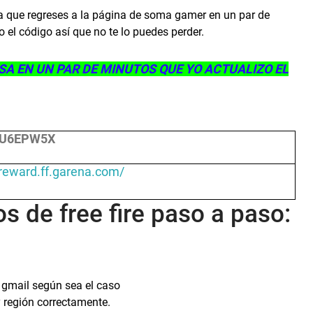
o a que regreses a la página de soma gamer en un par de
 el código así que no te lo puedes perder.
SA EN UN PAR DE MINUTOS QUE YO ACTUALIZO EL
U6EPW5X
/reward.ff.garena.com/
 de free fire paso a paso:
o gmail según sea el caso
y región correctamente.