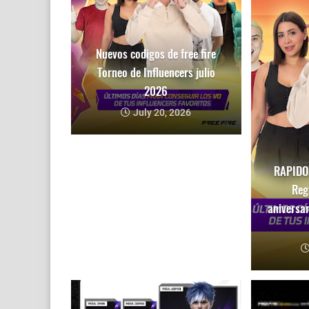
Nuevos codigos de free fire
Torneo de Influencers julio
2026
July 20, 2026
RAPIDO!
Reg
aniversar