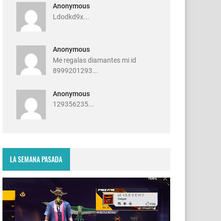
Anonymous
Ldodkd9x...
Anonymous
Me regalas diamantes mi id
8999201293...
Anonymous
129356235...
LA SEMANA PASADA