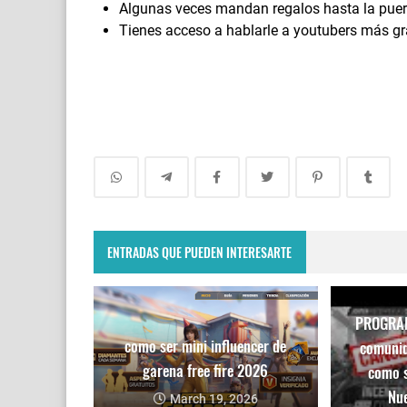
Algunas veces mandan regalos hasta la puer
Tienes acceso a hablarle a youtubers más g
ENTRADAS QUE PUEDEN INTERESARTE
PROGRAM
como ser mini influencer de
comunid
garena free fire 2026
como s
Nue
March 19, 2026