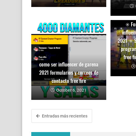
✳️ Fo
influen
2021 ✳️ S
program
free f
como ser influencer de garena
2021 formularios y correos de
contacto free fire
October 6, 2021
Entradas más recientes