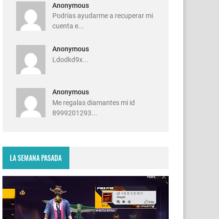
Anonymous
Podrías ayudarme a recuperar mi
cuenta e...
Anonymous
Ldodkd9x...
Anonymous
Me regalas diamantes mi id
8999201293...
LA SEMANA PASADA