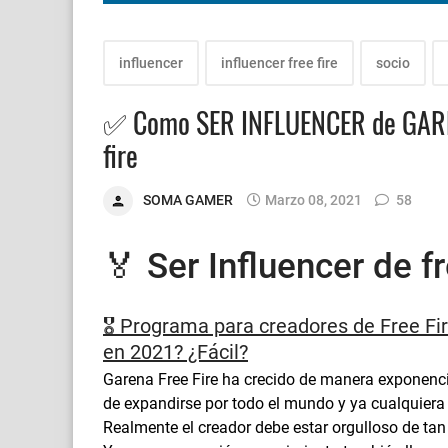
influencer
influencer free fire
socio
✅ Como SER INFLUENCER de GAREN
fire
SOMA GAMER
Marzo 08, 2021
58
🏅 Ser Influencer de fr
🎖️ Programa para creadores de Free Fi
en 2021? ¿Fácil?
Garena Free Fire ha crecido de manera exponenc
de expandirse por todo el mundo y ya cualquiera 
Realmente el creador debe estar orgulloso de ta