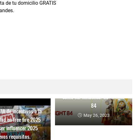
ta de tu domicilio GRATIS
randes.
como ser influencer de farlight
84
A de incentivos a la
May 26, 2023
ad en free fire 2025
er influencer 2025
vos requisitos.