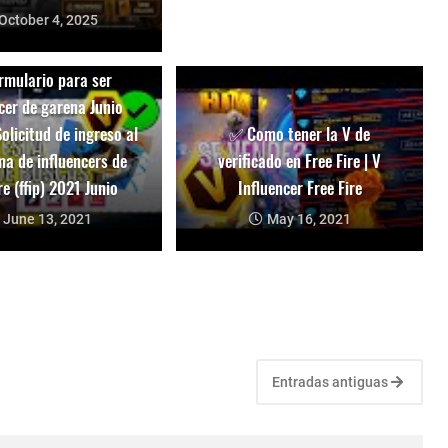
October 4, 2025
rmulario para ser
cer de garena Junio
olicitud de ingreso al
✅ Como tener la V de
a de influencers de
verificado en Free Fire | V
ire (ffip) 2021 Junio
Influencer Free Fire
June 13, 2021
May 16, 2021
Entradas antiguas