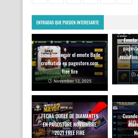
ENTRADAS QUE PUEDEN INTERESARTE
Evento 
pagosto
como conseguir el emote Baile
evolutivo
cromatico en pagostore.com
free fire
November 12, 2025
FECHA DOBLE DE DIAMANTES
Cuando 
EN PAGOSTORE NOVIEMBRE
diam
2021 FREE FIRE
N