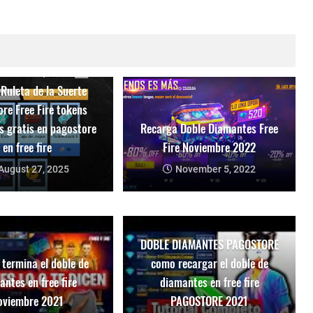
Ruleta de la Suerte
re Free Fire tokens
s gratis en pagostore
Recarga Doble Diamantes Free
en free fire
Fire Noviembre 2022
August 27, 2025
November 5, 2022
DOBLE DIAMANTES PAGOSTORE
termina el doble de
como recargar el doble de
antes en free fire
diamantes en free fire
oviembre 2021
PAGOSTORE 2021