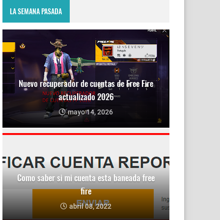
LA SEMANA PASADA
Nuevo recuperador de cuentas de Free Fire
actualizado 2026
mayo 14, 2026
Como saber si mi cuenta esta baneada free
fire
abril 08, 2022