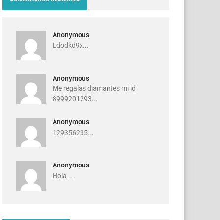
Anonymous
Ldodkd9x...
Anonymous
Me regalas diamantes mi id
8999201293...
Anonymous
129356235...
Anonymous
Hola ...