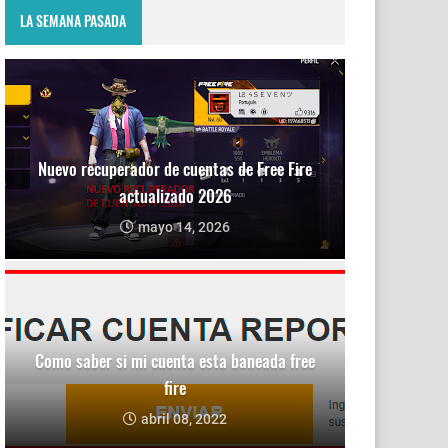
LA SEMANA PASADA
Nuevo recuperador de cuentas de Free Fire
actualizado 2026
mayo 14, 2026
Como saber si mi cuenta esta baneada free
fire
abril 08, 2022