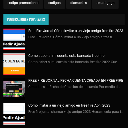
codigo promocional
codigos
diamantes
smart gaga
PUBLICACIONES POPULARES
Free Fire Jornal Cómo invitar a un viejo amigo free fire 2023
Free Fire Jornal Cómo invitar a un viejo amigo a free fi…
Como saber si mi cuenta esta baneada free fire
Como saber si mi cuenta esta baneada free fire 2022 Cue…
FREE FIRE JORNAL FECHA CUENTA CREADA EN FREE FIRE
Cuando es la Fecha de Creación de tu cuenta Por medio d…
Como invitar a un viejo amigo en free fire Abril 2023
Free fire jornal chamar viejo amigo 2023 Herramienta para i…