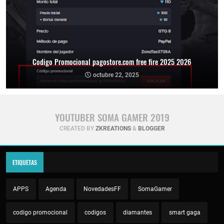
Codigo Promocional pagostore.com free fire 2025 2026
octubre 22, 2025
YOUTUBER SOMA GAMER 2019
CREATED BY
ZKREATIONS
&
BLOGGER
ETIQUETAS
APPS
Agenda
NovedadesFF
SomaGamer
codigo promocional
codigos
diamantes
smart gaga