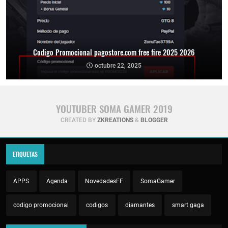
Codigo Promocional pagostore.com free fire 2025 2026
octubre 22, 2025
YOUTUBER SOMA GAMER 2019
CREATED BY
ZKREATIONS
&
BLOGGER
ETIQUETAS
APPS
Agenda
NovedadesFF
SomaGamer
codigo promocional
codigos
diamantes
smart gaga