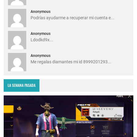
Anonymous
Podrías ayudarme a recuperar mi cuenta e...
Anonymous
Ldodkd9x...
Anonymous
Me regalas diamantes mi id 8999201293...
LA SEMANA PASADA