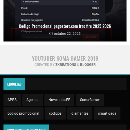
Codigo Promocional pagostore.com free fire 2025 2026
octubre 22, 2025
YOUTUBER SOMA GAMER 2019
CREATED BY
ZKREATIONS
&
BLOGGER
ETIQUETAS
APPS
Agenda
NovedadesFF
SomaGamer
codigo promocional
codigos
diamantes
smart gaga