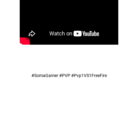
#SomaGamer #PVP #Pvp1VS1FreeFire