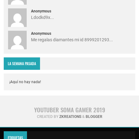
Anonymous
Ldodkd9x...
Anonymous
Me regalas diamantes mi id 8999201293...
LA SEMANA PASADA
¡Aquí no hay nada!
YOUTUBER SOMA GAMER 2019
CREATED BY
ZKREATIONS
&
BLOGGER
ETIQUETAS