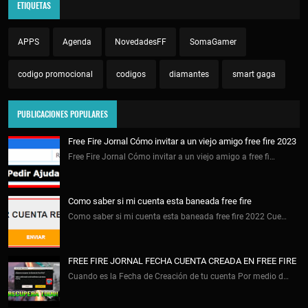
ETIQUETAS
APPS
Agenda
NovedadesFF
SomaGamer
codigo promocional
codigos
diamantes
smart gaga
PUBLICACIONES POPULARES
Free Fire Jornal Cómo invitar a un viejo amigo free fire 2023
Free Fire Jornal Cómo invitar a un viejo amigo a free fi…
Como saber si mi cuenta esta baneada free fire
Como saber si mi cuenta esta baneada free fire 2022 Cue…
FREE FIRE JORNAL FECHA CUENTA CREADA EN FREE FIRE
Cuando es la Fecha de Creación de tu cuenta Por medio d…