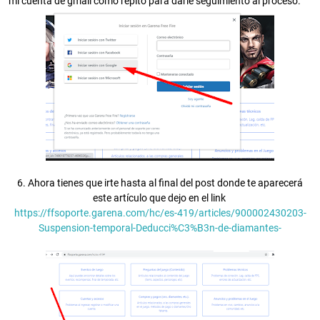
mi cuenta de gmail como repito para darle seguimiento al proceso.
6. Ahora tienes que irte hasta al final del post donde te aparecerá
este artículo que dejo en el link
https://ffsoporte.garena.com/hc/es-419/articles/900002430203-
Suspension-temporal-Deducci%C3%B3n-de-diamantes-